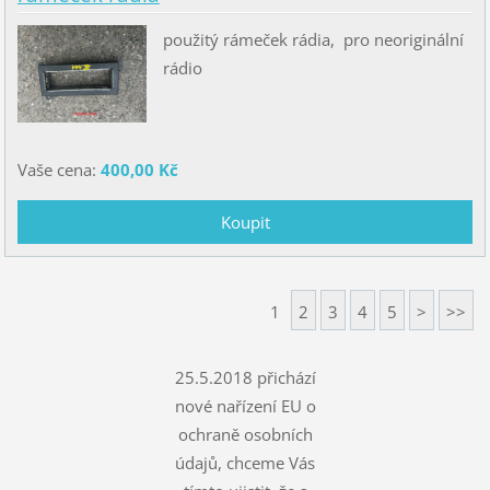
použitý rámeček rádia, pro neoriginální
rádio
Vaše cena:
400,00 Kč
1
2
3
4
5
>
>>
25.5.2018 přichází
nové nařízení EU o
ochraně osobních
údajů, chceme Vás