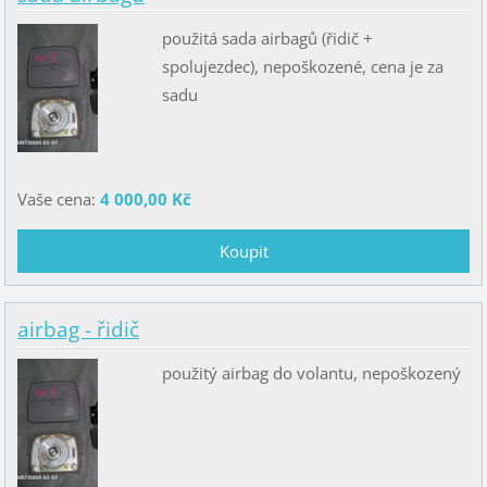
použitá sada airbagů (řidič +
spolujezdec), nepoškozené, cena je za
sadu
Vaše cena:
4 000,00 Kč
airbag - řidič
použitý airbag do volantu, nepoškozený