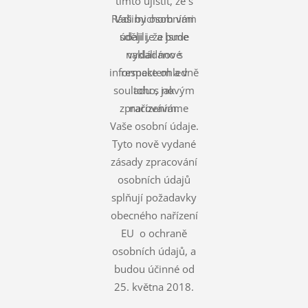
tímto ujistit, že s
Rádi bychom vám
Vašimi osobními
údaji je a bude
sdělili, že jsme
nakládáno s
vydali nové
informace ohledně
respektem a v
souladu s novým
toho, jak
zpracováváme
nařízením.
Vaše osobní údaje.
Tyto nově vydané
zásady zpracování
osobních údajů
splňují požadavky
obecného nařízení
EU o ochraně
osobních údajů, a
budou účinné od
25. května 2018.