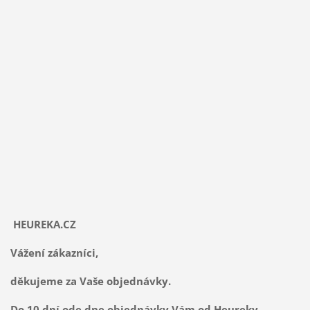
HEUREKA.CZ
Vážení zákazníci,
děkujeme za Vaše objednávky.
Do 10 dní ode dne objednávky Vám od Heureky