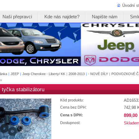
Úvodní s
Naši přepravci
Kde nás najdete?
Napište nám
Sml
ránka
|
JEEP
|
Jeep Cherokee - Liberty/ KK
|
2008-2013
|
- NOVÉ DÍLY
|
PODVOZKOVÉ Č
ru
 tyčka stabilizátoru
AD1653
Kód produktu:
742,98 
Cena bez DPH:
899,00
Cena s DPH:
Sklade
Dostupnost: