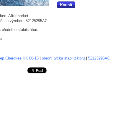
Koupit
bce:
Aftermarket
 číslo výrobce:
52125295AC
 předního stabilizátoru
us
ep Cherokee KK 08-13
|
přední tyčka stabilizátoru
|
52125295AC