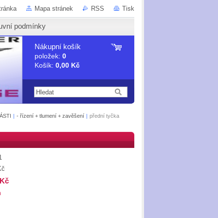
tránka
Mapa stránek
RSS
Tisk
uvní podmínky
Nákupní košík
položek:
0
Košík:
0,00 Kč
ÁSTI
|
- řízení + tlumení + zavěšení
|
přední tyčka
1
Kč
 Kč
m