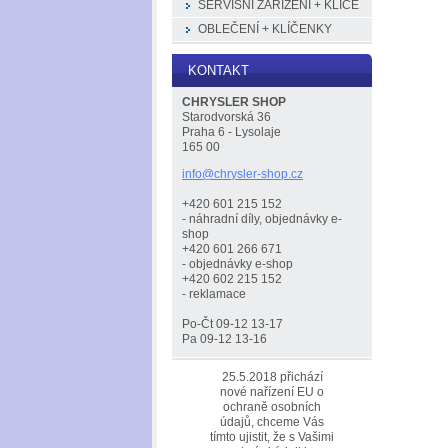
SERVISNÍ ZAŘÍZENÍ + KLÍČE
OBLEČENÍ + KLÍČENKY
KONTAKT
CHRYSLER SHOP
Starodvorská 36
Praha 6 - Lysolaje
165 00
info@chr
ysler-sh
op.cz
+420 601 215 152
- náhradní díly, objednávky e-
shop
+420 601 266 671
- objednávky e-shop
+420 602 215 152
- reklamace
Po-Čt 09-12 13-17
Pa 09-12 13-16
25.5.2018 přichází
nové nařízení EU o
ochraně osobních
údajů, chceme Vás
tímto ujistit, že s Vašimi