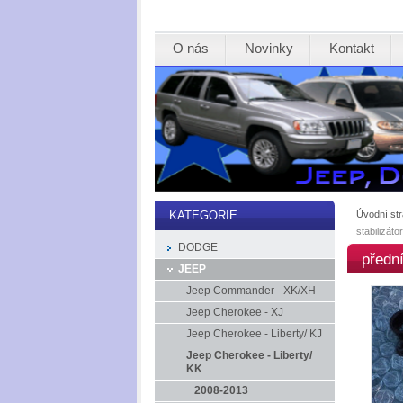
O nás
Novinky
Kontakt
Úvodní st
KATEGORIE
stabilizáto
DODGE
přední
JEEP
Jeep Commander - XK/XH
Jeep Cherokee - XJ
Jeep Cherokee - Liberty/ KJ
Jeep Cherokee - Liberty/
KK
2008-2013