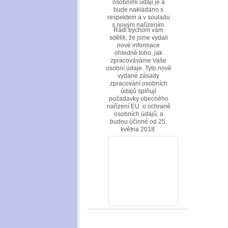
osobními údaji je a
bude nakládáno s
respektem a v souladu
s novým nařízením.
Rádi bychom vám
sdělili, že jsme vydali
nové informace
ohledně toho, jak
zpracováváme Vaše
osobní údaje. Tyto nově
vydané zásady
zpracování osobních
údajů splňují
požadavky obecného
nařízení EU o ochraně
osobních údajů, a
budou účinné od 25.
května 2018.