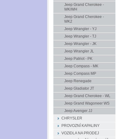
Jeep Grand Cherokee -
WK/WH
Jeep Grand Cherokee -
WK2
Jeep Wrangler - YJ
Jeep Wrangler - TJ
Jeep Wrangler - JK
Jeep Wrangler JL
Jeep Patriot - PK
Jeep Compass - MK
Jeep Compass MP
Jeep Renegade
Jeep Gladiator JT
Jeep Grand Cherokee - WL
Jeep Grand Wagoneer WS
Jeep Avenger JJ
CHRYSLER
PROVOZNÍ KAPALINY
VOZIDLA NA PRODEJ