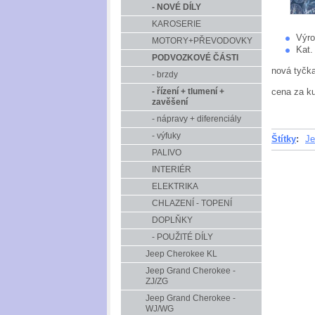
- NOVÉ DÍLY
KAROSERIE
Výro
MOTORY+PŘEVODOVKY
Kat.
PODVOZKOVÉ ČÁSTI
nová tyčka
- brzdy
cena za k
- řízení + tlumení +
zavěšení
- nápravy + diferenciály
- výfuky
Štítky
:
Je
PALIVO
INTERIÉR
ELEKTRIKA
CHLAZENÍ - TOPENÍ
DOPLŇKY
- POUŽITÉ DÍLY
Jeep Cherokee KL
Jeep Grand Cherokee -
ZJ/ZG
Jeep Grand Cherokee -
WJ/WG