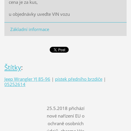
cena je za kus,
u objednávky uveďte VIN vozu
Základní informace
Štítky
:
Jeep Wrangler YJ 85-96
|
pístek předního brzdiče
|
05252614
25.5.2018 přichází
nové nařízení EU o
ochraně osobních
údajů, chceme Vás