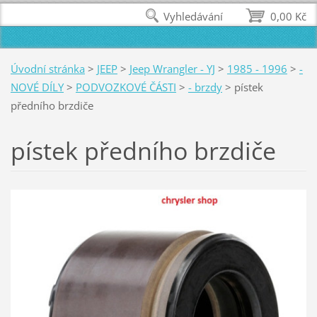
Vyhledávání
0,00 Kč
Úvodní stránka
>
JEEP
>
Jeep Wrangler - YJ
>
1985 - 1996
>
-
NOVÉ DÍLY
>
PODVOZKOVÉ ČÁSTI
>
- brzdy
>
pístek
předního brzdiče
pístek předního brzdiče