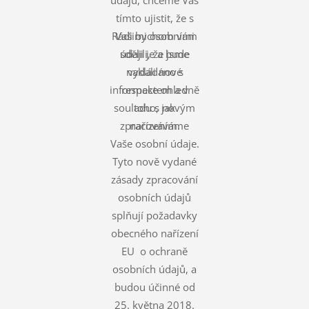
tímto ujistit, že s
Rádi bychom vám
Vašimi osobními
údaji je a bude
sdělili, že jsme
nakládáno s
vydali nové
informace ohledně
respektem a v
souladu s novým
toho, jak
zpracováváme
nařízením.
Vaše osobní údaje.
Tyto nově vydané
zásady zpracování
osobních údajů
splňují požadavky
obecného nařízení
EU o ochraně
osobních údajů, a
budou účinné od
25. května 2018.