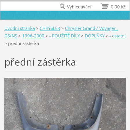
Vyhledávání
0,00 Kč
Úvodní stránka
>
CHRYSLER
>
Chrysler Grand / Voyager -
GS/NS
>
1996-2000
>
- POUŽITÉ DÍLY
>
DOPLŇKY
>
- ostatní
>
přední zástěrka
přední zástěrka