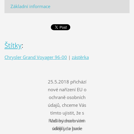
Základní informace
Štítky
:
Chrysler Grand Voyager 96-00
|
zástěrka
25.5.2018 přichází
nové nařízení EU o
ochraně osobních
údajů, chceme Vás
tímto ujistit, že s
Rádi bychom vám
Vašimi osobními
údaji je a bude
sdělili, že jsme