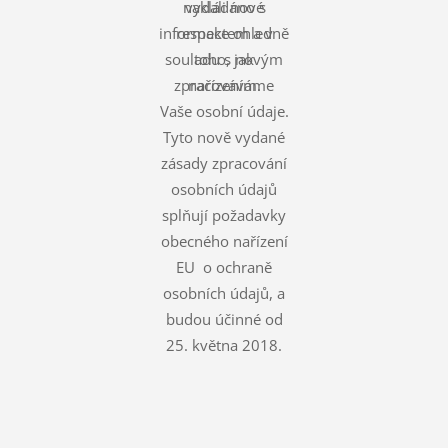
nakládáno s
vydali nové
informace ohledně
respektem a v
souladu s novým
toho, jak
zpracováváme
nařízením.
Vaše osobní údaje.
Tyto nově vydané
zásady zpracování
osobních údajů
splňují požadavky
obecného nařízení
EU o ochraně
osobních údajů, a
budou účinné od
25. května 2018.