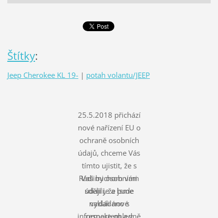
Štítky
:
Jeep Cherokee KL 19-
|
potah volantu/JEEP
25.5.2018 přichází
nové nařízení EU o
ochraně osobních
údajů, chceme Vás
tímto ujistit, že s
Rádi bychom vám
Vašimi osobními
údaji je a bude
sdělili, že jsme
nakládáno s
vydali nové
informace ohledně
respektem a v