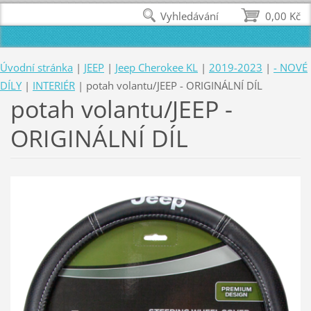
Vyhledávání
0,00 Kč
Úvodní stránka
|
JEEP
|
Jeep Cherokee KL
|
2019-2023
|
- NOVÉ
DÍLY
|
INTERIÉR
|
potah volantu/JEEP - ORIGINÁLNÍ DÍL
potah volantu/JEEP -
ORIGINÁLNÍ DÍL