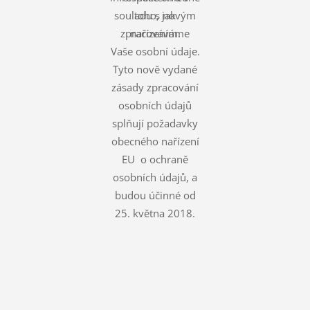
souladu s novým
toho, jak
zpracováváme
nařízením.
Vaše osobní údaje.
Tyto nově vydané
zásady zpracování
osobních údajů
splňují požadavky
obecného nařízení
EU o ochraně
osobních údajů, a
budou účinné od
25. května 2018.