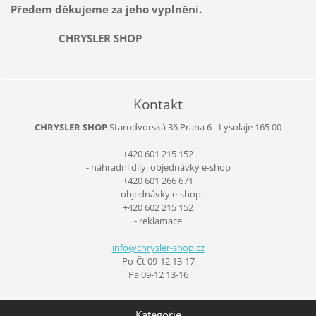
Předem děkujeme za jeho vyplnění.
CHRYSLER SHOP
Kontakt
CHRYSLER SHOP
Starodvorská 36
Praha 6 - Lysolaje
165 00
+420 601 215 152
- náhradní díly, objednávky e-shop
+420 601 266 671
- objednávky e-shop
+420 602 215 152
- reklamace
info@chr
ysler-sh
op.cz
Po-Čt 09-12 13-17
Pa 09-12 13-16
Kategorie