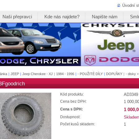
Úvodní s
Naši přepravci
Kde nás najdete?
Napište nám
Sml
ránka
|
JEEP
|
Jeep Cherokee - XJ
|
1984 - 1996
|
- POUŽITÉ DÍLY
|
DOPLŇKY
|
- disky 
BFgoodrich
AD3349
Kód produktu:
1 000,0
Cena bez DPH:
1 000,
Cena s DPH:
Sklade
Dostupnost:
1
Počet kusů skladem: