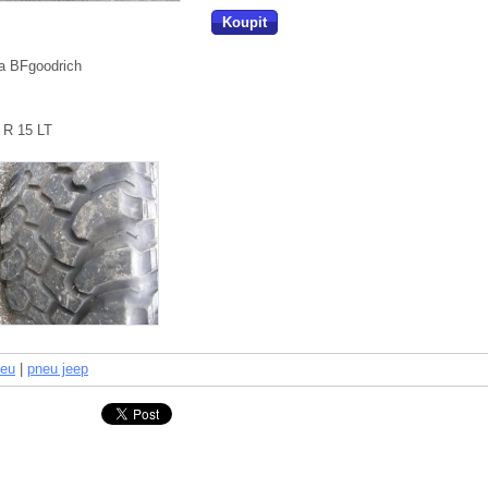
Koupit
a BFgoodrich
 R 15 LT
eu
|
pneu jeep