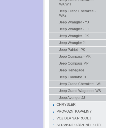
Jeep Grand Cherokee -
WK/WH
Jeep Grand Cherokee -
WK2
Jeep Wrangler - YJ
Jeep Wrangler - TJ
Jeep Wrangler - JK
Jeep Wrangler JL
Jeep Patriot - PK
Jeep Compass - MK
Jeep Compass MP
Jeep Renegade
Jeep Gladiator JT
Jeep Grand Cherokee - WL
Jeep Grand Wagoneer WS
Jeep Avenger JJ
CHRYSLER
PROVOZNÍ KAPALINY
VOZIDLA NA PRODEJ
SERVISNÍ ZAŘÍZENÍ + KLÍČE