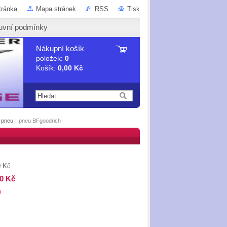
tránka
Mapa stránek
RSS
Tisk
uvní podmínky
Nákupní košík
položek:
0
Košík:
0,00 Kč
+ pneu
|
pneu BFgoodrich
0 Kč
00 Kč
m