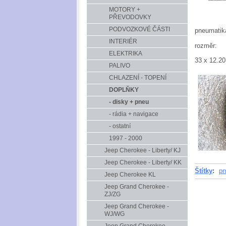
MOTORY +
PŘEVODOVKY
PODVOZKOVÉ ČÁSTI
pneumatik
INTERIÉR
rozměr:
ELEKTRIKA
33 x 12.20
PALIVO
CHLAZENÍ - TOPENÍ
DOPLŇKY
- disky + pneu
- rádia + navigace
- ostatní
1997 - 2000
Jeep Cherokee - Liberty/ KJ
Jeep Cherokee - Liberty/ KK
Štítky
:
pn
Jeep Cherokee KL
Jeep Grand Cherokee -
ZJ/ZG
Jeep Grand Cherokee -
WJ/WG