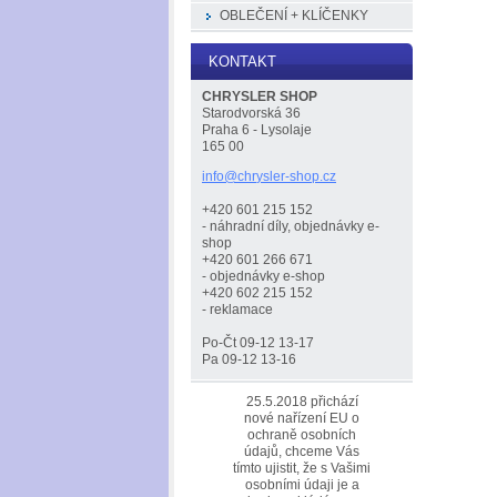
OBLEČENÍ + KLÍČENKY
KONTAKT
CHRYSLER SHOP
Starodvorská 36
Praha 6 - Lysolaje
165 00
info@chr
ysler-sh
op.cz
+420 601 215 152
- náhradní díly, objednávky e-
shop
+420 601 266 671
- objednávky e-shop
+420 602 215 152
- reklamace
Po-Čt 09-12 13-17
Pa 09-12 13-16
25.5.2018 přichází
nové nařízení EU o
ochraně osobních
údajů, chceme Vás
tímto ujistit, že s Vašimi
osobními údaji je a