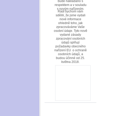
bude nakládáno s
respektem a v souladu
s novým nařízením.
Rádi bychom vám
sdělili, že jsme vydali
nové informace
ohledně toho, jak
zpracováváme Vaše
osobní údaje. Tyto nově
vydané zásady
zpracování osobních
údajů splňují
požadavky obecného
nařízení EU o ochraně
osobních údajů, a
budou účinné od 25.
května 2018.