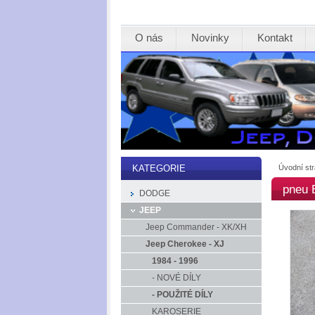
O nás
Novinky
Kontakt
Úvodní st
KATEGORIE
pneu 
DODGE
JEEP
Jeep Commander - XK/XH
Jeep Cherokee - XJ
1984 - 1996
- NOVÉ DÍLY
- POUŽITÉ DÍLY
KAROSERIE