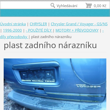
Vyhledávání
0,00 Kč
Úvodní stránka
|
CHRYSLER
|
Chrysler Grand / Voyager - GS/NS
|
1996-2000
|
- POUŽITÉ DÍLY
|
MOTORY + PŘEVODOVKY
|
-
díly převodovky
|
plast zadního nárazníku
plast zadního nárazníku