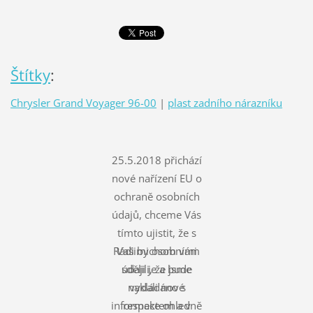
Štítky
:
Chrysler Grand Voyager 96-00
|
plast zadního nárazníku
25.5.2018 přichází
nové nařízení EU o
ochraně osobních
údajů, chceme Vás
tímto ujistit, že s
Rádi bychom vám
Vašimi osobními
údaji je a bude
sdělili, že jsme
nakládáno s
vydali nové
informace ohledně
respektem a v