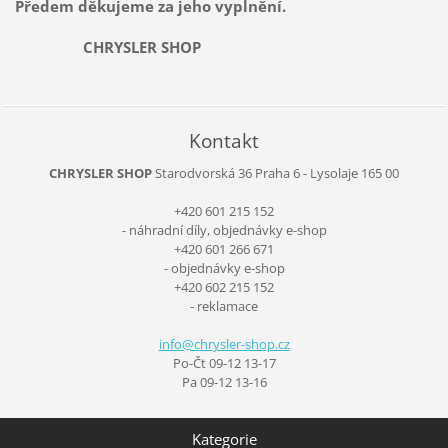
Předem děkujeme za jeho vyplnění.
CHRYSLER SHOP
Kontakt
CHRYSLER SHOP
Starodvorská 36
Praha 6 - Lysolaje
165 00
+420 601 215 152
- náhradní díly, objednávky e-shop
+420 601 266 671
- objednávky e-shop
+420 602 215 152
- reklamace
info@chr
ysler-sh
op.cz
Po-Čt 09-12 13-17
Pa 09-12 13-16
Kategorie