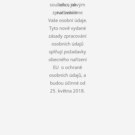
souladu s novým
toho, jak
zpracováváme
nařízením.
Vaše osobní údaje.
Tyto nově vydané
zásady zpracování
osobních údajů
splňují požadavky
obecného nařízení
EU o ochraně
osobních údajů, a
budou účinné od
25. května 2018.