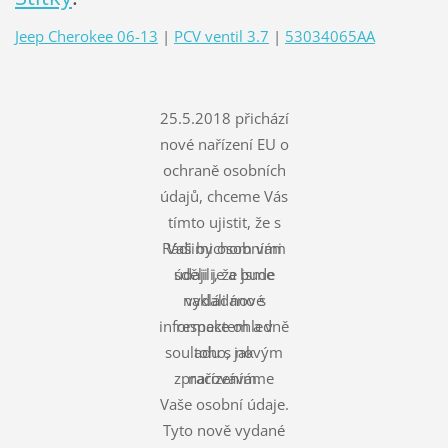
Jeep Cherokee 06-13
|
PCV ventil 3.7
|
53034065AA
25.5.2018 přichází
nové nařízení EU o
ochraně osobních
údajů, chceme Vás
tímto ujistit, že s
Rádi bychom vám
Vašimi osobními
údaji je a bude
sdělili, že jsme
nakládáno s
vydali nové
informace ohledně
respektem a v
souladu s novým
toho, jak
zpracováváme
nařízením.
Vaše osobní údaje.
Tyto nově vydané