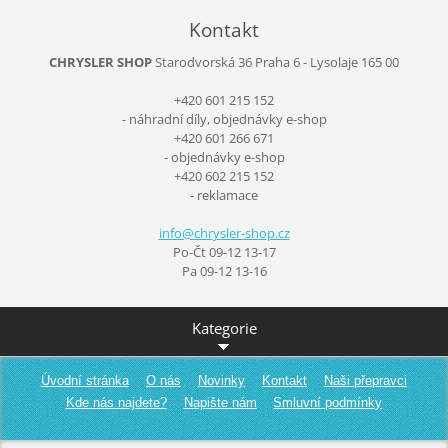
Kontakt
CHRYSLER SHOP
Starodvorská 36
Praha 6 - Lysolaje
165 00
+420 601 215 152
- náhradní díly, objednávky e-shop
+420 601 266 671
- objednávky e-shop
+420 602 215 152
- reklamace
info@chr
ysler-sh
op.cz
Po-Čt 09-12 13-17
Pa 09-12 13-16
Kategorie
Úvodní stránka
O nás
Novinky
Kontakt
Naši přepravci
Kde nás najdete?
Napište nám
Smluvní podmínky