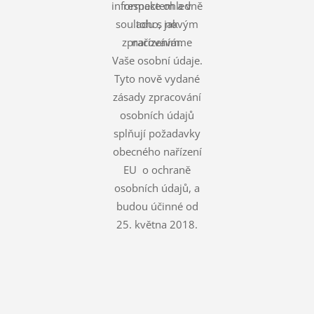
informace ohledně
respektem a v
souladu s novým
toho, jak
zpracováváme
nařízením.
Vaše osobní údaje.
Tyto nově vydané
zásady zpracování
osobních údajů
splňují požadavky
obecného nařízení
EU o ochraně
osobních údajů, a
budou účinné od
25. května 2018.