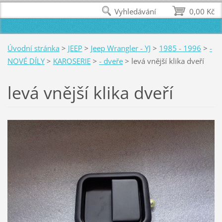
Vyhledávání
0,00 Kč
Úvodní stránka
>
JEEP
>
Jeep Wrangler - YJ
>
1985 - 1996
>
-
NOVÉ DÍLY
>
KAROSERIE
>
- dveře
>
levá vnější klika dveří
levá vnější klika dveří