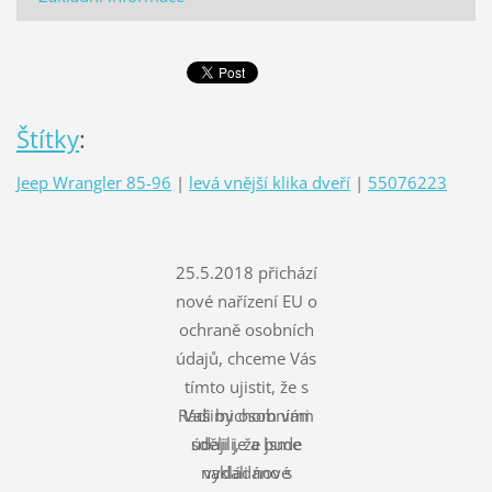
Štítky
:
Jeep Wrangler 85-96
|
levá vnější klika dveří
|
55076223
25.5.2018 přichází
nové nařízení EU o
ochraně osobních
údajů, chceme Vás
tímto ujistit, že s
Rádi bychom vám
Vašimi osobními
údaji je a bude
sdělili, že jsme
nakládáno s
vydali nové