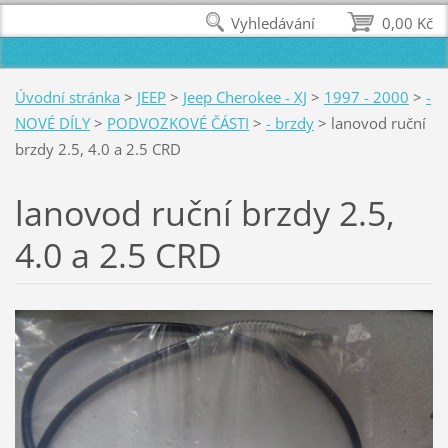
Vyhledávání
0,00 Kč
Úvodní stránka
>
JEEP
>
Jeep Cherokee - XJ
>
1997 - 2000
>
-
NOVÉ DÍLY
>
PODVOZKOVÉ ČÁSTI
>
- brzdy
>
lanovod ruční
brzdy 2.5, 4.0 a 2.5 CRD
lanovod ruční brzdy 2.5,
4.0 a 2.5 CRD