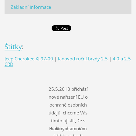
Základní informace
Štítky
:
Jeep Cherokee XJ 97-00
|
lanovod ruční brzdy 2.5
|
4.0 a 2.5
CRD
25.5.2018 přichází
nové nařízení EU o
ochraně osobních
údajů, chceme Vás
tímto ujistit, že s
Rádi bychom vám
Vašimi osobními