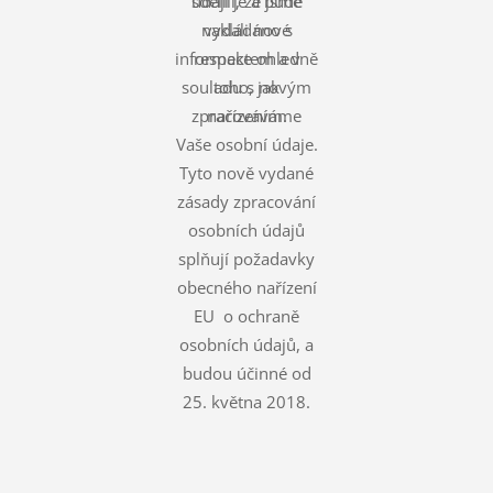
údaji je a bude
sdělili, že jsme
nakládáno s
vydali nové
informace ohledně
respektem a v
souladu s novým
toho, jak
zpracováváme
nařízením.
Vaše osobní údaje.
Tyto nově vydané
zásady zpracování
osobních údajů
splňují požadavky
obecného nařízení
EU o ochraně
osobních údajů, a
budou účinné od
25. května 2018.