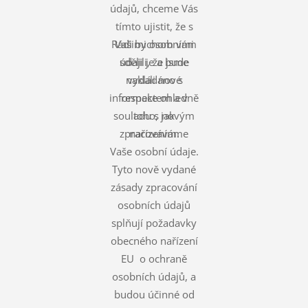
údajů, chceme Vás
tímto ujistit, že s
Rádi bychom vám
Vašimi osobními
údaji je a bude
sdělili, že jsme
nakládáno s
vydali nové
informace ohledně
respektem a v
souladu s novým
toho, jak
zpracováváme
nařízením.
Vaše osobní údaje.
Tyto nově vydané
zásady zpracování
osobních údajů
splňují požadavky
obecného nařízení
EU o ochraně
osobních údajů, a
budou účinné od