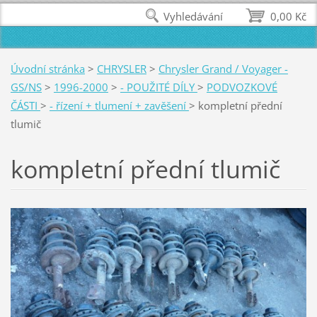
Vyhledávání
0,00 Kč
Úvodní stránka
>
CHRYSLER
>
Chrysler Grand / Voyager -
GS/NS
>
1996-2000
>
- POUŽITÉ DÍLY
>
PODVOZKOVÉ
ČÁSTI
>
- řízení + tlumení + zavěšení
>
kompletní přední
tlumič
kompletní přední tlumič