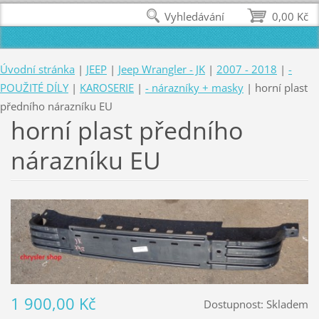
Vyhledávání
0,00 Kč
Úvodní stránka
|
JEEP
|
Jeep Wrangler - JK
|
2007 - 2018
|
-
POUŽITÉ DÍLY
|
KAROSERIE
|
- nárazníky + masky
|
horní plast
předního nárazníku EU
horní plast předního
nárazníku EU
1 900,00 Kč
Dostupnost:
Skladem