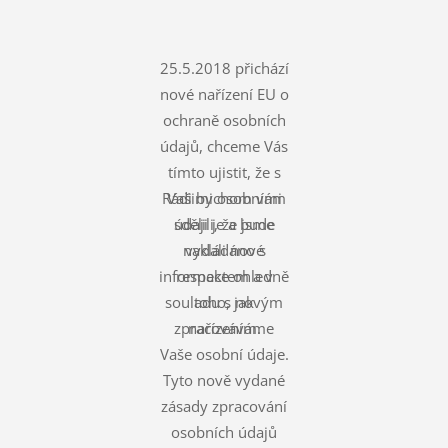
25.5.2018 přichází
nové nařízení EU o
ochraně osobních
údajů, chceme Vás
tímto ujistit, že s
Rádi bychom vám
Vašimi osobními
údaji je a bude
sdělili, že jsme
nakládáno s
vydali nové
informace ohledně
respektem a v
souladu s novým
toho, jak
zpracováváme
nařízením.
Vaše osobní údaje.
Tyto nově vydané
zásady zpracování
osobních údajů