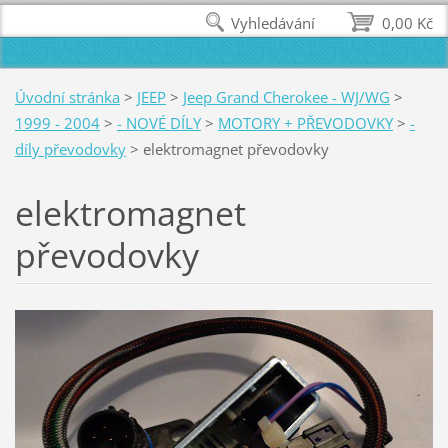
Vyhledávání
0,00 Kč
Úvodní stránka
>
JEEP
>
Jeep Grand Cherokee - WJ/WG
>
1999 - 2004
>
- NOVÉ DÍLY
>
MOTORY + PŘEVODOVKY
>
-
díly převodovky
>
elektromagnet převodovky
elektromagnet
převodovky