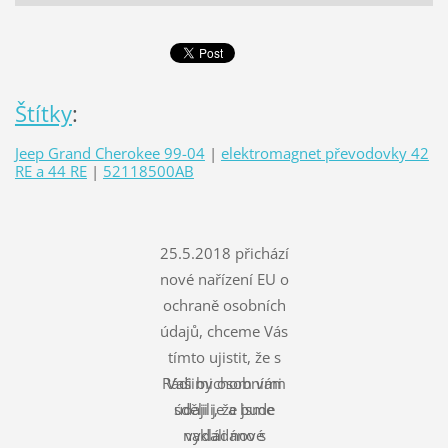
Štítky
:
Jeep Grand Cherokee 99-04
|
elektromagnet převodovky 42
RE a 44 RE
|
52118500AB
25.5.2018 přichází
nové nařízení EU o
ochraně osobních
údajů, chceme Vás
tímto ujistit, že s
Rádi bychom vám
Vašimi osobními
údaji je a bude
sdělili, že jsme
nakládáno s
vydali nové