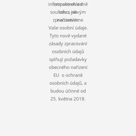
informace ohledně
respektem a v
souladu s novým
toho, jak
zpracováváme
nařízením.
Vaše osobní údaje.
Tyto nově vydané
zásady zpracování
osobních údajů
splňují požadavky
obecného nařízení
EU o ochraně
osobních údajů, a
budou účinné od
25. května 2018.