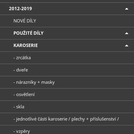
2012-2019
NOVÉ DÍLY
POUŽITÉ DÍLY
KAROSERIE
- zrcátka
- dveře
- nárazníky + masky
- osvětlení
- skla
- jednotlivé části karoserie / plechy + příslušenství /
- vzpěry