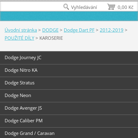
Vyhledávání
0,00 Kč
Úvodní stránka
>
DODGE
>
Dodge Dart PF
>
2012-2019
>
POUŽITÉ DÍLY
>
KAROSERIE
Dodge Journey JC
Dodge Nitro KA
Dodge Stratus
Dodge Neon
Dodge Avenger JS
Dodge Caliber PM
Dodge Grand / Caravan