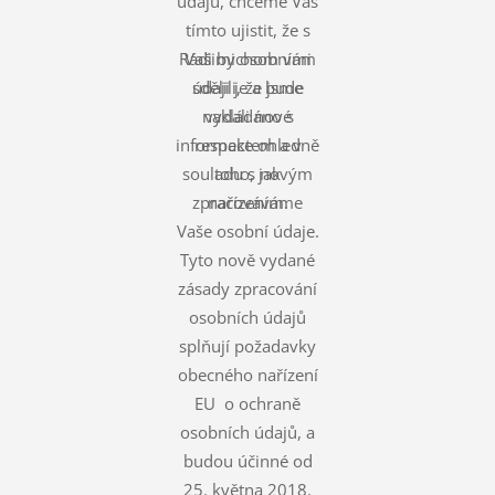
údajů, chceme Vás
tímto ujistit, že s
Rádi bychom vám
Vašimi osobními
údaji je a bude
sdělili, že jsme
nakládáno s
vydali nové
informace ohledně
respektem a v
souladu s novým
toho, jak
zpracováváme
nařízením.
Vaše osobní údaje.
Tyto nově vydané
zásady zpracování
osobních údajů
splňují požadavky
obecného nařízení
EU o ochraně
osobních údajů, a
budou účinné od
25. května 2018.