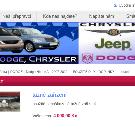
Úvodní s
Naši přepravci
Kde nás najdete?
Napište nám
Sml
ránka
|
DODGE
|
Dodge Nitro KA
|
2007-2012
|
- POUŽITÉ DÍLY
|
DOPLŇKY
|
- ostatní
tní
tažné zařízení
použité nepoškozené tažné zařízení
4 000,00 Kč
Vaše cena: