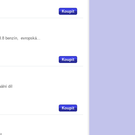
Koupit
3.8 benzín, evropská...
Koupit
ální díl
Koupit
íl