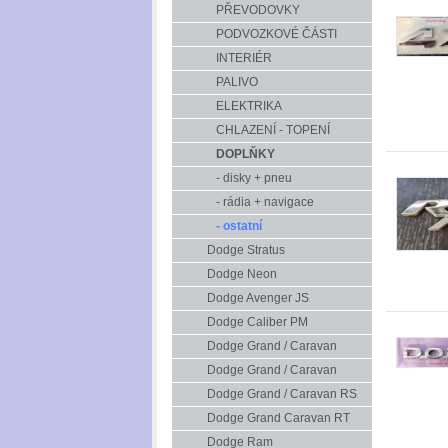
PŘEVODOVKY
PODVOZKOVÉ ČÁSTI
INTERIÉR
PALIVO
ELEKTRIKA
CHLAZENÍ - TOPENÍ
DOPLŇKY
- disky + pneu
- rádia + navigace
- ostatní
Dodge Stratus
Dodge Neon
Dodge Avenger JS
Dodge Caliber PM
Dodge Grand / Caravan
Dodge Grand / Caravan
Dodge Grand / Caravan RS
Dodge Grand Caravan RT
Dodge Ram