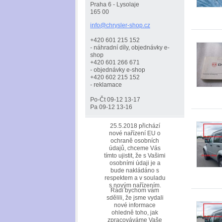
Praha 6 - Lysolaje
165 00
info@chr
ysler-sh
op.cz
+420 601 215 152
- náhradní díly, objednávky e-
shop
+420 601 266 671
- objednávky e-shop
+420 602 215 152
- reklamace
Po-Čt 09-12 13-17
Pa 09-12 13-16
25.5.2018 přichází
nové nařízení EU o
ochraně osobních
údajů, chceme Vás
tímto ujistit, že s Vašimi
osobními údaji je a
bude nakládáno s
respektem a v souladu
s novým nařízením.
Rádi bychom vám
sdělili, že jsme vydali
nové informace
ohledně toho, jak
zpracováváme Vaše