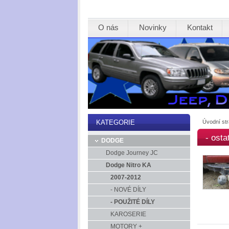
O nás
Novinky
Kontakt
Úvodní st
KATEGORIE
- osta
DODGE
Dodge Journey JC
Dodge Nitro KA
2007-2012
- NOVÉ DÍLY
- POUŽITÉ DÍLY
KAROSERIE
MOTORY +