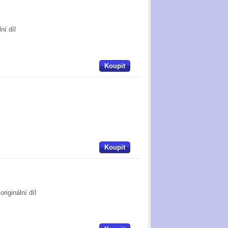
ní díl
Koupit
Koupit
riginální díl