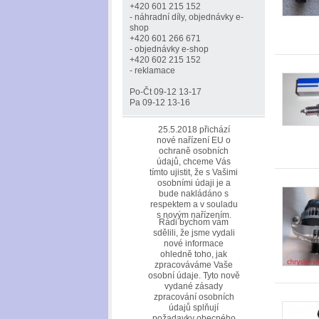
+420 601 215 152
- náhradní díly, objednávky e-
shop
+420 601 266 671
- objednávky e-shop
+420 602 215 152
- reklamace
Po-Čt 09-12 13-17
Pa 09-12 13-16
25.5.2018 přichází
nové nařízení EU o
ochraně osobních
údajů, chceme Vás
tímto ujistit, že s Vašimi
osobními údaji je a
bude nakládáno s
respektem a v souladu
s novým nařízením.
Rádi bychom vám
sdělili, že jsme vydali
nové informace
ohledně toho, jak
zpracováváme Vaše
osobní údaje. Tyto nově
vydané zásady
zpracování osobních
údajů splňují
požadavky obecného