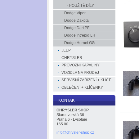
- POUŽITÉ DÍLY
Dodge Viper
Dodge Dakota
Dodge Dart PF
Dodge Intrepid LH
Dodge Hornet GG
JEEP
CHRYSLER
PROVOZNÍ KAPALINY
VOZIDLA NA PRODEJ
SERVISNÍ ZAŘÍZENÍ + KLÍČE
OBLEČENÍ + KLÍČENKY
KONTAKT
CHRYSLER SHOP
Starodvorská 36
Praha 6 - Lysolaje
165 00
info@chr
ysler-sh
op.cz