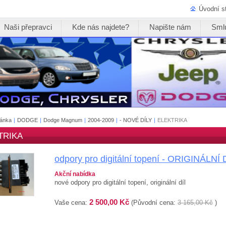
Úvodní s
Naši přepravci
Kde nás najdete?
Napište nám
Sml
ránka
|
DODGE
|
Dodge Magnum
|
2004-2009
|
- NOVÉ DÍLY
|
ELEKTRIKA
TRIKA
odpory pro digitální topení - ORIGINÁLNÍ 
Akční nabídka
nové odpory pro digitální topení, originální díl
2 500,00 Kč
Vaše cena:
(Původní cena:
3 165,00 Kč
)