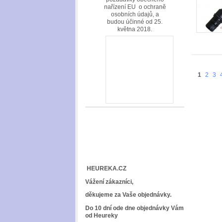
nařízení EU o ochraně
osobních údajů, a
budou účinné od 25.
května 2018.
1
2
3
HEUREKA.CZ
Vážení zákazníci,
děkujeme za Vaše objednávky.
Do 10 dní ode dne objednávky Vám
od Heureky