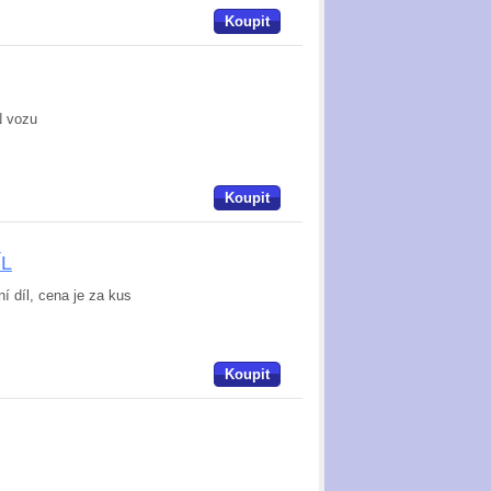
Koupit
N vozu
Koupit
ÍL
ní díl, cena je za kus
Koupit