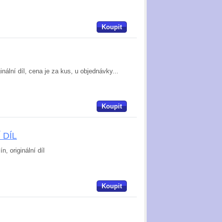
Koupit
nální díl, cena je za kus, u objednávky...
Koupit
Í DÍL
n, originální díl
Koupit