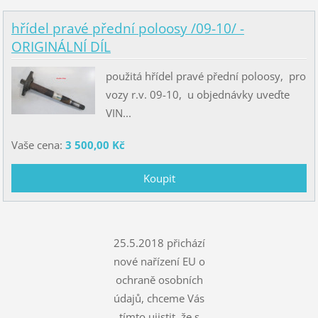
hřídel pravé přední poloosy /09-10/ -
ORIGINÁLNÍ DÍL
použitá hřídel pravé přední poloosy, pro
vozy r.v. 09-10, u objednávky uveďte
VIN...
Vaše cena:
3 500,00 Kč
25.5.2018 přichází
nové nařízení EU o
ochraně osobních
údajů, chceme Vás
tímto ujistit, že s