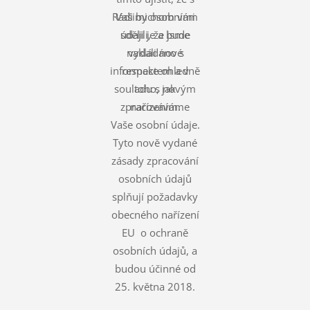
Rádi bychom vám
Vašimi osobními
údaji je a bude
sdělili, že jsme
nakládáno s
vydali nové
informace ohledně
respektem a v
souladu s novým
toho, jak
zpracováváme
nařízením.
Vaše osobní údaje.
Tyto nově vydané
zásady zpracování
osobních údajů
splňují požadavky
obecného nařízení
EU o ochraně
osobních údajů, a
budou účinné od
25. května 2018.