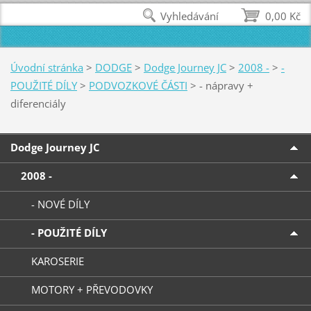
Vyhledávání
0,00 Kč
Úvodní stránka
>
DODGE
>
Dodge Journey JC
>
2008 -
>
-
POUŽITÉ DÍLY
>
PODVOZKOVÉ ČÁSTI
>
- nápravy +
diferenciály
Dodge Journey JC
2008 -
- NOVÉ DÍLY
- POUŽITÉ DÍLY
KAROSERIE
MOTORY + PŘEVODOVKY