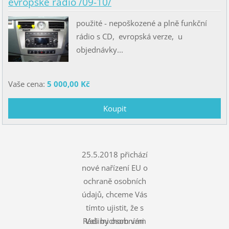
evropské rádio /09-10/
použité - nepoškozené a plně funkční
rádio s CD, evropská verze, u
objednávky...
Vaše cena:
5 000,00 Kč
25.5.2018 přichází
nové nařízení EU o
ochraně osobních
údajů, chceme Vás
tímto ujistit, že s
Rádi bychom vám
Vašimi osobními