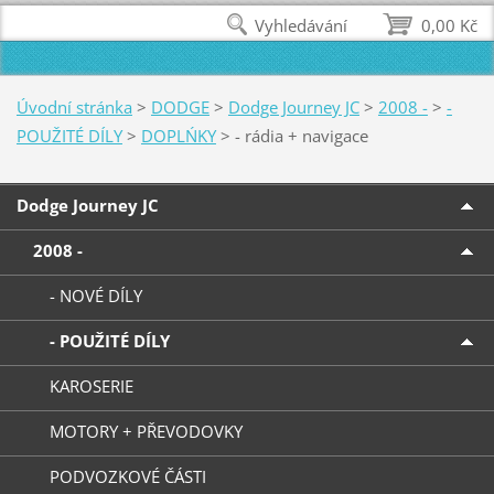
Vyhledávání
0,00 Kč
Úvodní stránka
>
DODGE
>
Dodge Journey JC
>
2008 -
>
-
POUŽITÉ DÍLY
>
DOPLŃKY
>
- rádia + navigace
Dodge Journey JC
2008 -
- NOVÉ DÍLY
- POUŽITÉ DÍLY
KAROSERIE
MOTORY + PŘEVODOVKY
PODVOZKOVÉ ČÁSTI