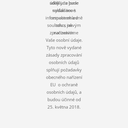
údaji je a bude
sdělili, že jsme
nakládáno s
vydali nové
informace ohledně
respektem a v
souladu s novým
toho, jak
zpracováváme
nařízením.
Vaše osobní údaje.
Tyto nově vydané
zásady zpracování
osobních údajů
splňují požadavky
obecného nařízení
EU o ochraně
osobních údajů, a
budou účinné od
25. května 2018.