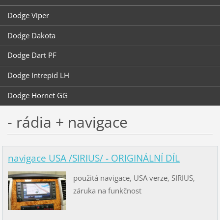
Dodge Viper
Dodge Dakota
Dodge Dart PF
Dodge Intrepid LH
Dodge Hornet GG
- rádia + navigace
navigace USA /SIRIUS/ - ORIGINÁLNÍ DÍL
použitá navigace, USA verze, SIRIUS,
záruka na funkčnost