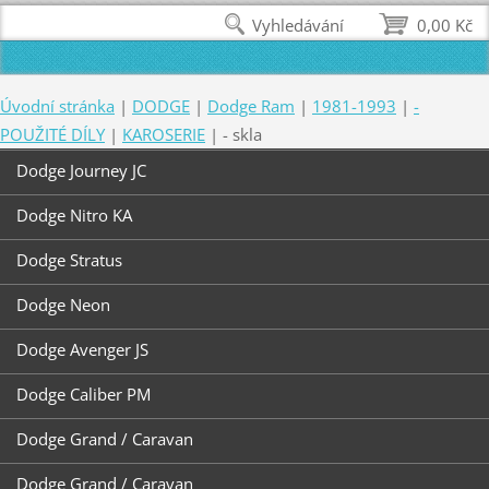
Vyhledávání
0,00 Kč
Úvodní stránka
|
DODGE
|
Dodge Ram
|
1981-1993
|
-
POUŽITÉ DÍLY
|
KAROSERIE
|
- skla
Dodge Journey JC
Dodge Nitro KA
Dodge Stratus
Dodge Neon
Dodge Avenger JS
Dodge Caliber PM
Dodge Grand / Caravan
Dodge Grand / Caravan