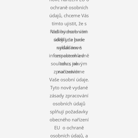
ochraně osobních
údajů, chceme Vás
tímto ujistit, že s
Rádi bychom vám
Vašimi osobními
údaji je a bude
sdělili, že jsme
nakládáno s
vydali nové
informace ohledně
respektem a v
souladu s novým
toho, jak
zpracováváme
nařízením.
Vaše osobní údaje.
Tyto nově vydané
zásady zpracování
osobních údajů
splňují požadavky
obecného nařízení
EU o ochraně
osobních údajů, a