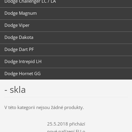
Dodge Challenger LC / LA
Dodge Magnum
Dodge Viper
Dodge Dakota
Dodge Dart PF
Dodge Intrepid LH
Dodge Hornet GG
- skla
V této kategorii nejsou žádné produkty.
25.5.2018 přichází
nové nařízení EU o