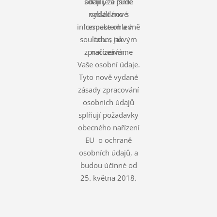
údaji je a bude
sdělili, že jsme
nakládáno s
vydali nové
informace ohledně
respektem a v
souladu s novým
toho, jak
zpracováváme
nařízením.
Vaše osobní údaje.
Tyto nově vydané
zásady zpracování
osobních údajů
splňují požadavky
obecného nařízení
EU o ochraně
osobních údajů, a
budou účinné od
25. května 2018.