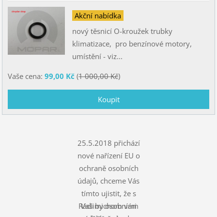
Akční nabídka
nový těsnicí O-kroužek trubky
klimatizace, pro benzínové motory,
umístění - viz...
Vaše cena:
99,00 Kč
(
1 000,00 Kč
)
25.5.2018 přichází
nové nařízení EU o
ochraně osobních
údajů, chceme Vás
tímto ujistit, že s
Rádi bychom vám
Vašimi osobními