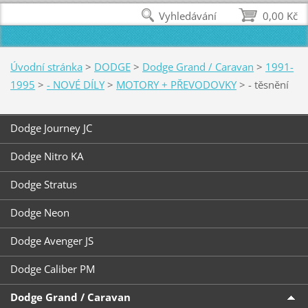
Vyhledávání
0,00 Kč
Úvodní stránka
>
DODGE
>
Dodge Grand / Caravan
>
1991-
1995
>
- NOVÉ DÍLY
>
MOTORY + PŘEVODOVKY
>
- těsnění
Dodge Journey JC
Dodge Nitro KA
Dodge Stratus
Dodge Neon
Dodge Avenger JS
Dodge Caliber PM
Dodge Grand / Caravan