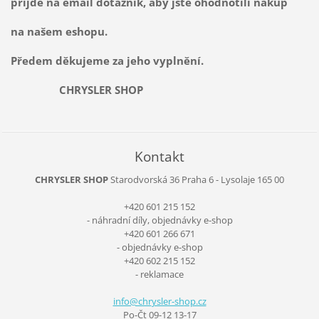
přijde na email dotazník, aby jste ohodnotili nákup
na našem eshopu.
Předem děkujeme za jeho vyplnění.
CHRYSLER SHOP
Kontakt
CHRYSLER SHOP
Starodvorská 36
Praha 6 - Lysolaje
165 00
+420 601 215 152
- náhradní díly, objednávky e-shop
+420 601 266 671
- objednávky e-shop
+420 602 215 152
- reklamace
info@chr
ysler-sh
op.cz
Po-Čt 09-12 13-17