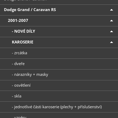
Dodge Grand / Caravan RS
2001-2007
- NOVÉ DÍLY
KAROSERIE
- zrcátka
- dveře
- nárazníky + masky
- osvětlení
- skla
- jednotlivé části karoserie (plechy + příslušenství)
- vzpěry