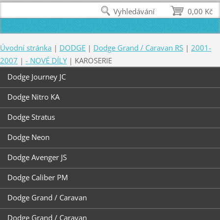
Vyhledávání
0,00 Kč
Úvodní stránka
|
DODGE
|
Dodge Grand / Caravan RS
|
2001-
2007
|
- NOVÉ DÍLY
|
KAROSERIE
Dodge Journey JC
Dodge Nitro KA
Dodge Stratus
Dodge Neon
Dodge Avenger JS
Dodge Caliber PM
Dodge Grand / Caravan
Dodge Grand / Caravan