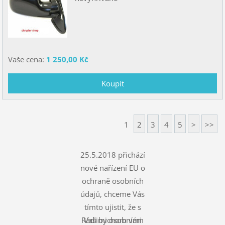
Vaše cena:
1 250,00 Kč
1
2
3
4
5
>
>>
25.5.2018 přichází
nové nařízení EU o
ochraně osobních
údajů, chceme Vás
tímto ujistit, že s
Rádi bychom vám
Vašimi osobními