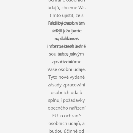
údajů, chceme Vás
tímto ujistit, že s
Rádi bychom vám
Vašimi osobními
údaji je a bude
sdělili, že jsme
nakládáno s
vydali nové
informace ohledně
respektem a v
souladu s novým
toho, jak
zpracováváme
nařízením.
Vaše osobní údaje.
Tyto nově vydané
zásady zpracování
osobních údajů
splňují požadavky
obecného nařízení
EU o ochraně
osobních údajů, a
budou účinné od