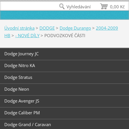
Vyhledávání
0,00 Kč
Úvodní stránka
>
DODGE
>
Dodge Durango
>
2004-2009
HB
>
- NOVÉ DÍLY
>
PODVOZKOVÉ ČÁSTI
Dodge Journey JC
Dodge Nitro KA
Dodge Stratus
Dodge Neon
Dodge Avenger JS
Dodge Caliber PM
Dodge Grand / Caravan