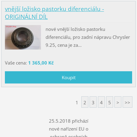
vnější ložisko pastorku diferenciálu -
ORIGINÁLNÍ DÍL
nové vnější ložisko pastorku
diferenciálu, pro zadní nápravu Chrysler
9.25, cena je za...
Vaše cena:
1 365,00 Kč
1
2
3
4
5
>
>>
25.5.2018 přichází
nové nařízení EU o
ochraně osobních