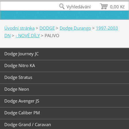
Vyhledávání
0,00 Kč
Úvodní stránka
>
DODGE
>
Dodge Durango
>
1997-2003
DN
>
- NOVÉ DÍLY
>
PALIVO
Dodge Journey JC
Dodge Nitro KA
Dodge Stratus
Dodge Neon
Dodge Avenger JS
Dodge Caliber PM
Dodge Grand / Caravan