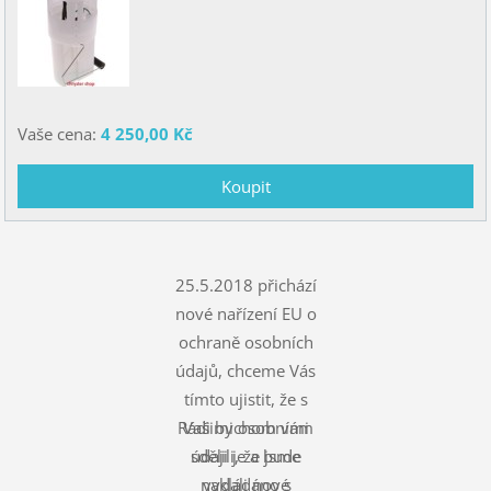
Vaše cena:
4 250,00 Kč
25.5.2018 přichází
nové nařízení EU o
ochraně osobních
údajů, chceme Vás
tímto ujistit, že s
Rádi bychom vám
Vašimi osobními
údaji je a bude
sdělili, že jsme
nakládáno s
vydali nové