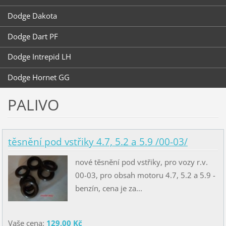
Dodge Dakota
Dodge Dart PF
Dodge Intrepid LH
Dodge Hornet GG
PALIVO
těsnění pod vstřiky 4.7, 5.2 a 5.9 /00-03/
nové těsnění pod vstřiky, pro vozy r.v.
00-03, pro obsah motoru 4.7, 5.2 a 5.9 -
benzín, cena je za...
Vaše cena:
129,00 Kč