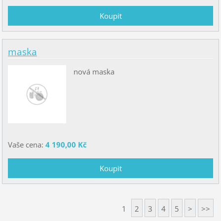
maska
nová maska
Vaše cena:
4 190,00 Kč
1
2
3
4
5
>
>>