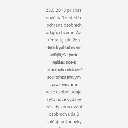
25.5.2018 přichází
nové nařízení EU o
ochraně osobních
údajů, chceme Vás
tímto ujistit, že s
Rádi bychom vám
Vašimi osobními
údaji je a bude
sdělili, že jsme
nakládáno s
vydali nové
informace ohledně
respektem a v
souladu s novým
toho, jak
zpracováváme
nařízením.
Vaše osobní údaje.
Tyto nově vydané
zásady zpracování
osobních údajů
splňují požadavky