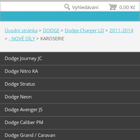
Vyhledávání
0,00 Kč
Úvodní stránka
>
DODGE
>
Dodge Charger LD
>
2011-2014
>
- NOVÉ DÍLY
>
KAROSERIE
Dodge Journey JC
Dodge Nitro KA
Dodge Stratus
Dodge Neon
Dodge Avenger JS
Dodge Caliber PM
Dodge Grand / Caravan