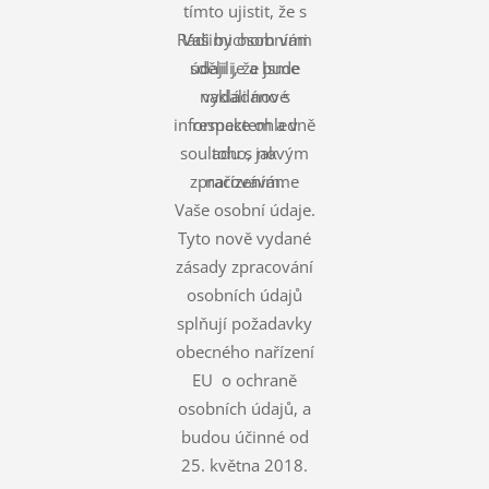
tímto ujistit, že s
Rádi bychom vám
Vašimi osobními
údaji je a bude
sdělili, že jsme
nakládáno s
vydali nové
informace ohledně
respektem a v
souladu s novým
toho, jak
zpracováváme
nařízením.
Vaše osobní údaje.
Tyto nově vydané
zásady zpracování
osobních údajů
splňují požadavky
obecného nařízení
EU o ochraně
osobních údajů, a
budou účinné od
25. května 2018.