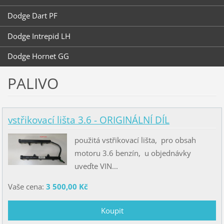
Dodge Dart PF
Dodge Intrepid LH
Dodge Hornet GG
PALIVO
vstřikovací lišta 3.6 - ORIGINÁLNÍ DÍL
použitá vstřikovací lišta, pro obsah
motoru 3.6 benzín, u objednávky
uveďte VIN...
Vaše cena:
3 500,00 Kč