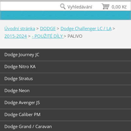
Vyhledávání
0,00 Kč
Úvodní stránka
>
DODGE
>
Dodge Challenger LC / LA
>
2015-2024
>
- POUŽITÉ DÍLY
>
PALIVO
Dodge Journey JC
Dodge Nitro KA
Dodge Stratus
Dodge Neon
Dodge Avenger JS
Dodge Caliber PM
Dodge Grand / Caravan