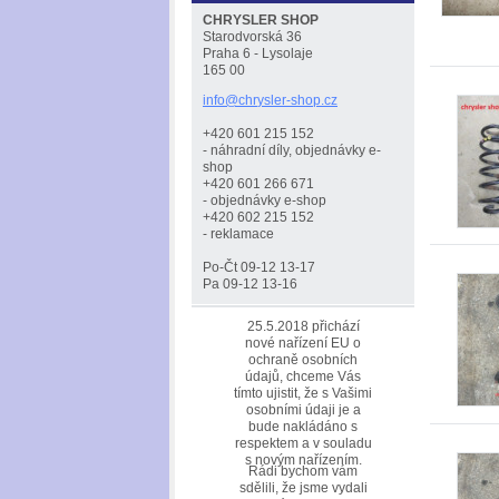
CHRYSLER SHOP
Starodvorská 36
Praha 6 - Lysolaje
165 00
info@chr
ysler-sh
op.cz
+420 601 215 152
- náhradní díly, objednávky e-
shop
+420 601 266 671
- objednávky e-shop
+420 602 215 152
- reklamace
Po-Čt 09-12 13-17
Pa 09-12 13-16
25.5.2018 přichází
nové nařízení EU o
ochraně osobních
údajů, chceme Vás
tímto ujistit, že s Vašimi
osobními údaji je a
bude nakládáno s
respektem a v souladu
s novým nařízením.
Rádi bychom vám
sdělili, že jsme vydali