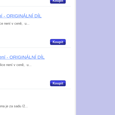
Koupit
ení - ORIGINÁLNÍ DÍL
ce není v ceně, u...
Koupit
žení - ORIGINÁLNÍ DÍL
lice není v ceně, u...
Koupit
na je za sadu /2...