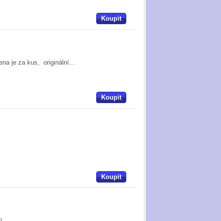
Koupit
a je za kus, originální...
Koupit
Koupit
íl