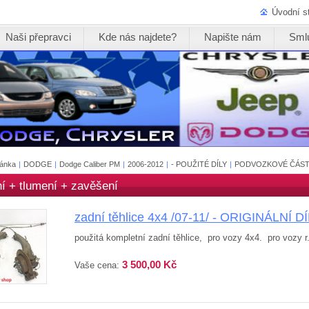
Úvodní s
Naši přepravci
Kde nás najdete?
Napište nám
Sml
ránka
|
DODGE
|
Dodge Caliber PM
|
2006-2012
|
- POUŽITÉ DÍLY
|
PODVOZKOVÉ ČÁST
ní + tlumení + zavěšení
zadní těhlice 4x4 /07-11/ - ORIGINÁLNÍ DÍ
použitá kompletní zadní těhlice, pro vozy 4x4. pro vozy r.
3 500,00 Kč
Vaše cena: