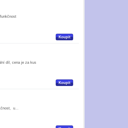
 funkčnost
Koupit
ní díl, cena je za kus
Koupit
kčnost, u...