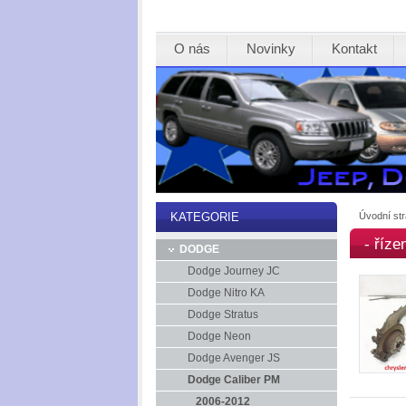
O nás
Novinky
Kontakt
Úvodní st
KATEGORIE
- říze
DODGE
Dodge Journey JC
Dodge Nitro KA
Dodge Stratus
Dodge Neon
Dodge Avenger JS
Dodge Caliber PM
2006-2012