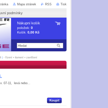
tránka
Mapa stránek
RSS
Tisk
uvní podmínky
Nákupní košík
položek:
0
Košík:
0,00 Kč
I
|
- řízení + tlumení + zavěšení
L
v. 07-11, levá nebo...
Koupit