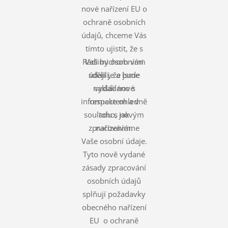
nové nařízení EU o
ochraně osobních
údajů, chceme Vás
tímto ujistit, že s
Rádi bychom vám
Vašimi osobními
údaji je a bude
sdělili, že jsme
nakládáno s
vydali nové
informace ohledně
respektem a v
souladu s novým
toho, jak
zpracováváme
nařízením.
Vaše osobní údaje.
Tyto nově vydané
zásady zpracování
osobních údajů
splňují požadavky
obecného nařízení
EU o ochraně