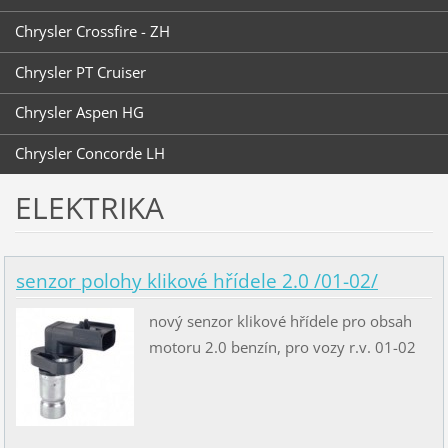
Chrysler Crossfire - ZH
Chrysler PT Cruiser
Chrysler Aspen HG
Chrysler Concorde LH
ELEKTRIKA
senzor polohy klikové hřídele 2.0 /01-02/
nový senzor klikové hřídele pro obsah
motoru 2.0 benzín, pro vozy r.v. 01-02