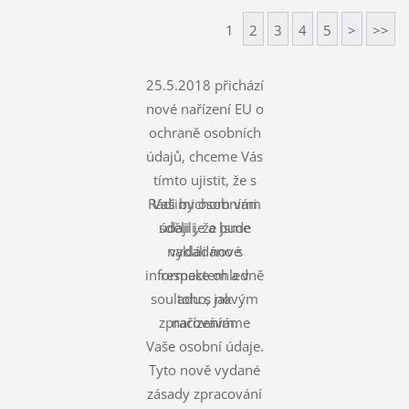
1
2
3
4
5
>
>>
25.5.2018 přichází
nové nařízení EU o
ochraně osobních
údajů, chceme Vás
tímto ujistit, že s
Rádi bychom vám
Vašimi osobními
údaji je a bude
sdělili, že jsme
nakládáno s
vydali nové
informace ohledně
respektem a v
souladu s novým
toho, jak
zpracováváme
nařízením.
Vaše osobní údaje.
Tyto nově vydané
zásady zpracování