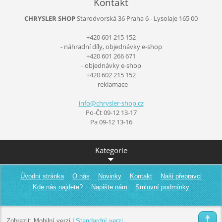
Kontakt
CHRYSLER SHOP
Starodvorská 36
Praha 6 - Lysolaje
165 00
+420 601 215 152
- náhradní díly, objednávky e-shop
+420 601 266 671
- objednávky e-shop
+420 602 215 152
- reklamace
info@chr
ysler-sh
op.cz
Po-Čt 09-12 13-17
Pa 09-12 13-16
Kategorie
Úvodní stránka
O nás
Novinky
Kontakt
Naši přepravci
Kde nás najdete?
Napište nám
Smluvní podmínky
Zobrazit:
Mobilní verzi
|
Standardní verzi