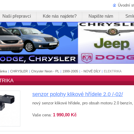
Úvodní s
Naši přepravci
Kde nás najdete?
Napište nám
Sml
ránka
|
CHRYSLER
|
Chrysler Neon - PL
|
1999-2005
|
- NOVÉ DÍLY
|
ELEKTRIKA
TRIKA
senzor polohy klikové hřídele 2.0 /-02/
nový senzor klikové hřídele, pro obsah motoru 2.0 benzín,
1 990,00 Kč
Vaše cena: