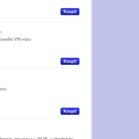
Koupit
L
y uveďte VIN vozu
Koupit
vozu
Koupit
benzín, pro vozy r.v. 03-05, u objednávky...