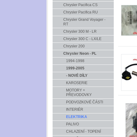
Chrysler Pacifica CS
Chrysler Pacifica RU
Chrysler Grand Voyager -
RT
Chrysler 300 M - LR
Chrysler 300 C - LX/LE
Chrysler 200
Chrysler Neon - PL
1994-1998
1999-2005
- NOVÉ DÍLY
KAROSERIE
MOTORY +
PŘEVODOVKY
PODVOZKOVÉ ČÁSTI
INTERIÉR
ELEKTRIKA
PALIVO
CHLAZENÍ - TOPENÍ