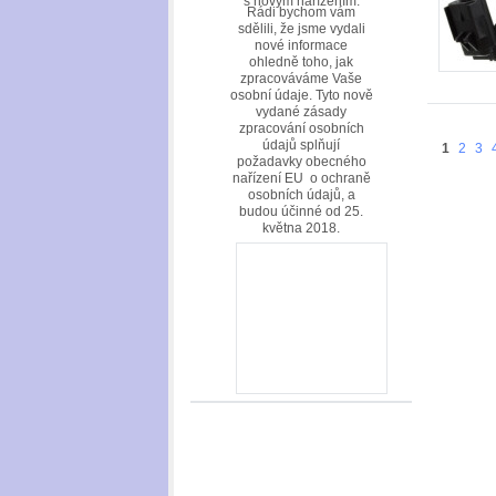
s novým nařízením.
Rádi bychom vám
sdělili, že jsme vydali
nové informace
ohledně toho, jak
zpracováváme Vaše
osobní údaje. Tyto nově
vydané zásady
zpracování osobních
údajů splňují
1
2
3
požadavky obecného
nařízení EU o ochraně
osobních údajů, a
budou účinné od 25.
května 2018.