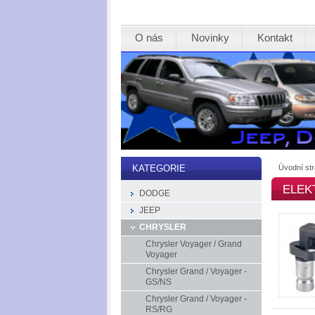
O nás
Novinky
Kontakt
Úvodní st
KATEGORIE
ELEK
DODGE
JEEP
CHRYSLER
Chrysler Voyager / Grand
Voyager
Chrysler Grand / Voyager -
GS/NS
Chrysler Grand / Voyager -
RS/RG