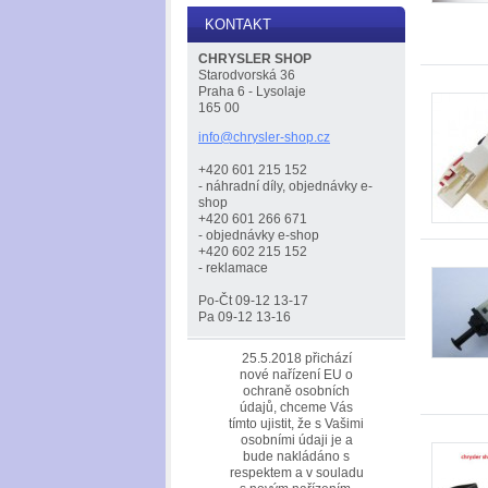
KONTAKT
CHRYSLER SHOP
Starodvorská 36
Praha 6 - Lysolaje
165 00
info@chr
ysler-sh
op.cz
+420 601 215 152
- náhradní díly, objednávky e-
shop
+420 601 266 671
- objednávky e-shop
+420 602 215 152
- reklamace
Po-Čt 09-12 13-17
Pa 09-12 13-16
25.5.2018 přichází
nové nařízení EU o
ochraně osobních
údajů, chceme Vás
tímto ujistit, že s Vašimi
osobními údaji je a
bude nakládáno s
respektem a v souladu