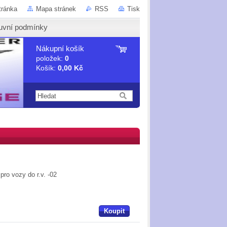
tránka
Mapa stránek
RSS
Tisk
uvní podmínky
Nákupní košík
položek:
0
Košík:
0,00 Kč
 pro vozy do r.v. -02
Koupit