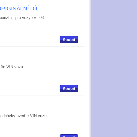
- ORIGINÁLNÍ DÍL
benzín, pro vozy r.v. 03 -...
Koupit
eďte VIN vozu
Koupit
bjednávky uveďte VIN vozu