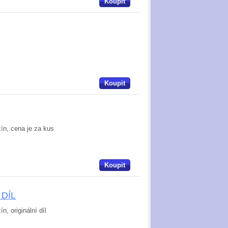
Koupit
Koupit
zín, cena je za kus
Koupit
 DÍL
ín, originální díl