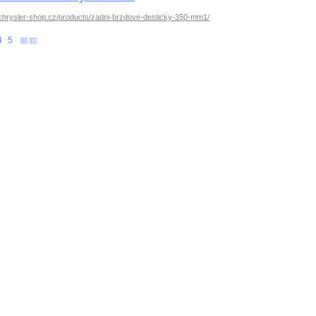
.chrysler-shop.cz/products/zadni-brzdove-desticky-350-mm1/
4
5