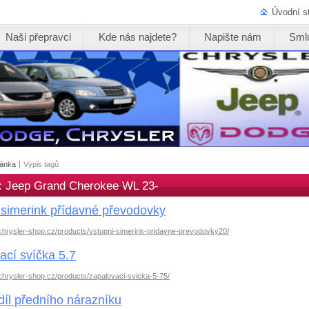
Úvodní s
Naši přepravci
Kde nás najdete?
Napište nám
Sml
ránka
|
Výpis tagů
k: Jeep Grand Cherokee WL 23-
 simerink přídavné převodovky
chrysler-shop.cz/products/vstupni-simerink-pridavne-prevodovky20/
ací svíčka 5.7
chrysler-shop.cz/products/zapalovaci-svicka-5-75/
díl předního nárazníku