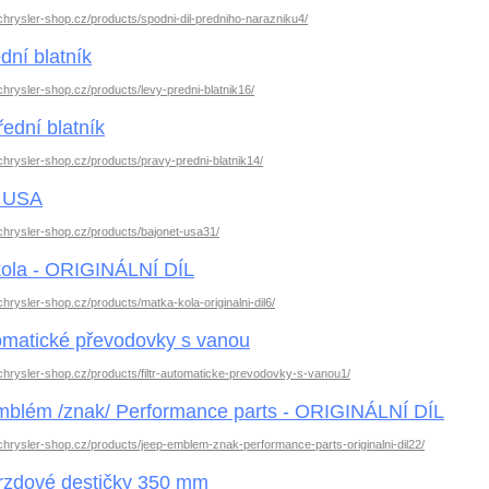
chrysler-shop.cz/products/spodni-dil-predniho-narazniku4/
dní blatník
chrysler-shop.cz/products/levy-predni-blatnik16/
řední blatník
chrysler-shop.cz/products/pravy-predni-blatnik14/
t USA
chrysler-shop.cz/products/bajonet-usa31/
kola - ORIGINÁLNÍ DÍL
chrysler-shop.cz/products/matka-kola-originalni-dil6/
utomatické převodovky s vanou
chrysler-shop.cz/products/filtr-automaticke-prevodovky-s-vanou1/
blém /znak/ Performance parts - ORIGINÁLNÍ DÍL
chrysler-shop.cz/products/jeep-emblem-znak-performance-parts-originalni-dil22/
rzdové destičky 350 mm