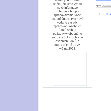
Rádi bychom vám
sdělili, že jsme vydali
https://www
nové informace
ohledně toho, jak
1
2
3
zpracováváme Vaše
osobní údaje. Tyto nově
vydané zásady
zpracování osobních
údajů splňují
požadavky obecného
nařízení EU o ochraně
osobních údajů, a
budou účinné od 25.
května 2018.