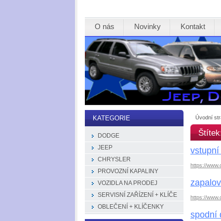
O nás
Novinky
Kontakt
Úvodní st
KATEGORIE
Štíte
DODGE
JEEP
vstupní
CHRYSLER
https://www.
PROVOZNÍ KAPALINY
zapalov
VOZIDLA NA PRODEJ
SERVISNÍ ZAŘÍZENÍ + KLÍČE
https://www.
OBLEČENÍ + KLÍČENKY
spodní 