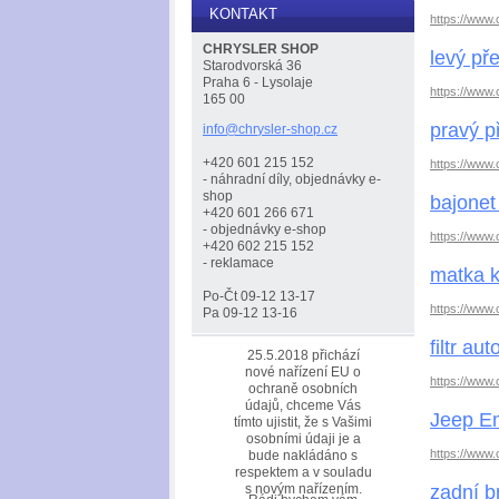
KONTAKT
https://www.
CHRYSLER SHOP
levý pře
Starodvorská 36
Praha 6 - Lysolaje
https://www.
165 00
pravý p
info@chr
ysler-sh
op.cz
+420 601 215 152
https://www.
- náhradní díly, objednávky e-
shop
bajone
+420 601 266 671
- objednávky e-shop
https://www.
+420 602 215 152
- reklamace
matka 
Po-Čt 09-12 13-17
https://www.
Pa 09-12 13-16
filtr a
25.5.2018 přichází
nové nařízení EU o
https://www.
ochraně osobních
údajů, chceme Vás
Jeep Em
tímto ujistit, že s Vašimi
osobními údaji je a
https://www.
bude nakládáno s
respektem a v souladu
zadní b
s novým nařízením.