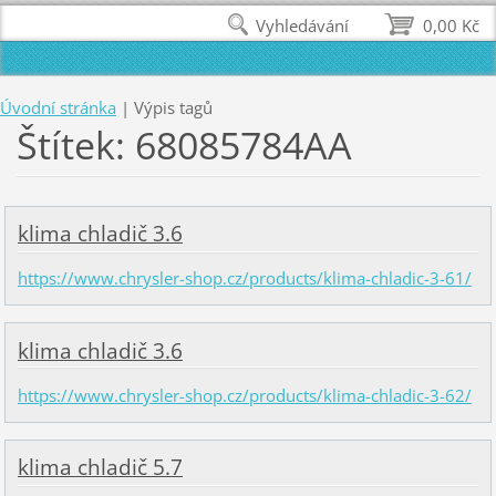
Vyhledávání
0,00 Kč
Úvodní stránka
|
Výpis tagů
Štítek: 68085784AA
klima chladič 3.6
https://www.chrysler-shop.cz/products/klima-chladic-3-61/
klima chladič 3.6
https://www.chrysler-shop.cz/products/klima-chladic-3-62/
klima chladič 5.7