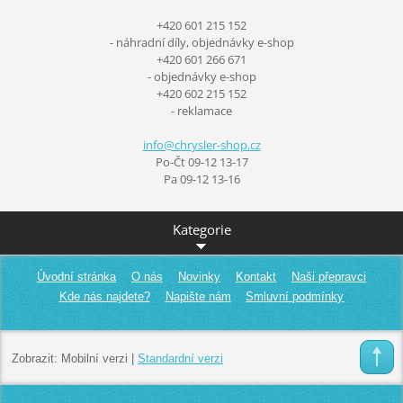
+420 601 215 152
- náhradní díly, objednávky e-shop
+420 601 266 671
- objednávky e-shop
+420 602 215 152
- reklamace
info@chr
ysler-sh
op.cz
Po-Čt 09-12 13-17
Pa 09-12 13-16
Kategorie
Úvodní stránka
O nás
Novinky
Kontakt
Naši přepravci
Kde nás najdete?
Napište nám
Smluvní podmínky
Zobrazit:
Mobilní verzi
|
Standardní verzi