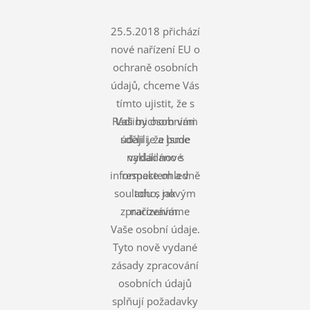
25.5.2018 přichází
nové nařízení EU o
ochraně osobních
údajů, chceme Vás
tímto ujistit, že s
Rádi bychom vám
Vašimi osobními
údaji je a bude
sdělili, že jsme
nakládáno s
vydali nové
informace ohledně
respektem a v
souladu s novým
toho, jak
zpracováváme
nařízením.
Vaše osobní údaje.
Tyto nově vydané
zásady zpracování
osobních údajů
splňují požadavky