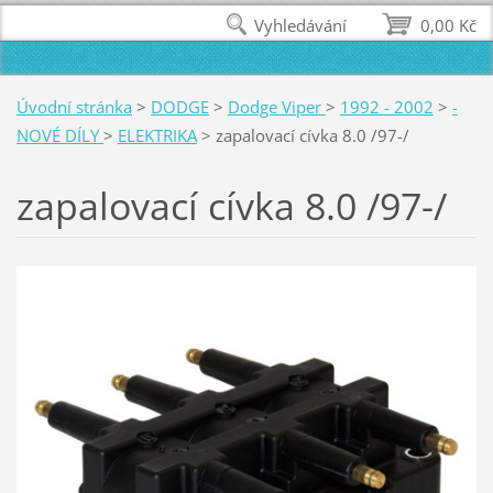
Vyhledávání
0,00 Kč
Úvodní stránka
>
DODGE
>
Dodge Viper
>
1992 - 2002
>
-
NOVÉ DÍLY
>
ELEKTRIKA
>
zapalovací cívka 8.0 /97-/
zapalovací cívka 8.0 /97-/