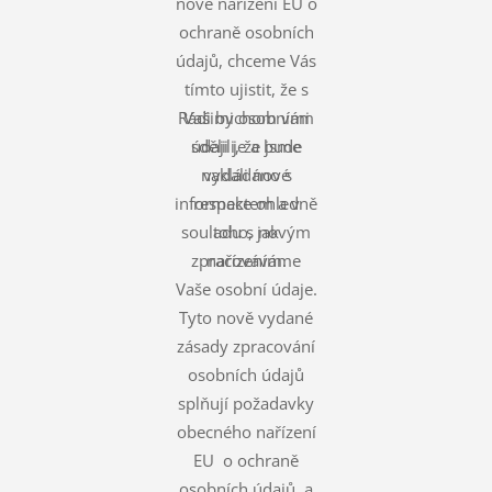
nové nařízení EU o
ochraně osobních
údajů, chceme Vás
tímto ujistit, že s
Rádi bychom vám
Vašimi osobními
údaji je a bude
sdělili, že jsme
nakládáno s
vydali nové
informace ohledně
respektem a v
souladu s novým
toho, jak
zpracováváme
nařízením.
Vaše osobní údaje.
Tyto nově vydané
zásady zpracování
osobních údajů
splňují požadavky
obecného nařízení
EU o ochraně
osobních údajů, a