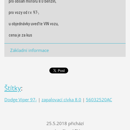
pro obsah motoru 8.0 benzín,
pro vozy od r.v. 97-,
u objednávky uveďte VIN vozu,
cena je za kus
Základní informace
Štítky
:
Dodge Viper 97-
|
zapalovací cívka 8.0
|
56032520AC
25.5.2018 přichází