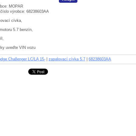
bce:
MOPAR
 číslo výrobce:
68238603AA
ovací cívka,
motoru 5.7 benzín,
íl,
vky uveďte VIN vozu
dge Challenger LC/LA 15-
|
zapalovací cívka 5.7
|
68238603AA