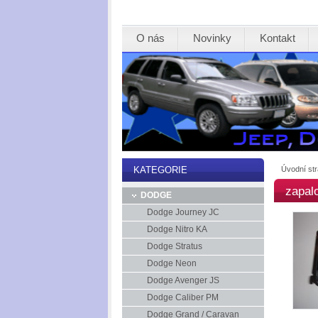
O nás
Novinky
Kontakt
Úvodní st
KATEGORIE
zapal
DODGE
Dodge Journey JC
Dodge Nitro KA
Dodge Stratus
Dodge Neon
Dodge Avenger JS
Dodge Caliber PM
Dodge Grand / Caravan