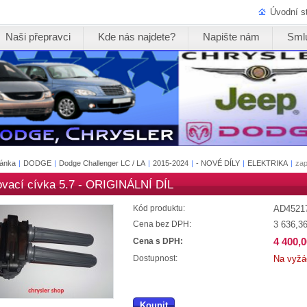
Úvodní s
Naši přepravci
Kde nás najdete?
Napište nám
Sml
ránka
|
DODGE
|
Dodge Challenger LC / LA
|
2015-2024
|
- NOVÉ DÍLY
|
ELEKTRIKA
|
zap
ovací cívka 5.7 - ORIGINÁLNÍ DÍL
AD4521
Kód produktu:
3 636,3
Cena bez DPH:
4 400,
Cena s DPH:
Na vyžá
Dostupnost:
Koupit