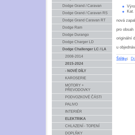
Dodge Grand / Caravan
Výro
Kat.
Dodge Grand / Caravan RS
nová zapal
Dodge Grand Caravan RT
Dodge Ram
pro obsah 
Dodge Durango
originální d
Dodge Charger LD
u objedná
Dodge Challenger LC / LA
2008-2014
Štítky
:
Do
2015-2024
- NOVÉ DÍLY
KAROSERIE
MOTORY +
PŘEVODOVKY
PODVOZKOVÉ ČÁSTI
PALIVO
INTERIÉR
ELEKTRIKA
CHLAZENÍ - TOPENÍ
DOPLŇKY