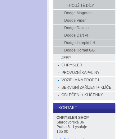
- POUŽITÉ DÍLY
Dodge Magnum
Dodge Viper
Dodge Dakota
Dodge Dart PF
Dodge Intrepid LH
Dodge Hornet GG
JEEP
CHRYSLER
PROVOZNÍ KAPALINY
VOZIDLA NA PRODEJ
SERVISNÍ ZAŘÍZENÍ + KLÍČE
OBLEČENÍ + KLÍČENKY
KONTAKT
CHRYSLER SHOP
Starodvorská 36
Praha 6 - Lysolaje
165 00