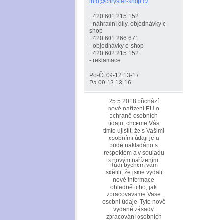
info@chr
ysler-sh
op.cz
+420 601 215 152
- náhradní díly, objednávky e-
shop
+420 601 266 671
- objednávky e-shop
+420 602 215 152
- reklamace
Po-Čt 09-12 13-17
Pa 09-12 13-16
25.5.2018 přichází
nové nařízení EU o
ochraně osobních
údajů, chceme Vás
tímto ujistit, že s Vašimi
osobními údaji je a
bude nakládáno s
respektem a v souladu
s novým nařízením.
Rádi bychom vám
sdělili, že jsme vydali
nové informace
ohledně toho, jak
zpracováváme Vaše
osobní údaje. Tyto nově
vydané zásady
zpracování osobních