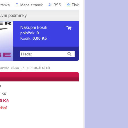
tránka
Mapa stránek
RSS
Tisk
uvní podmínky
Nákupní košík
položek:
0
Košík:
0,00 Kč
alovací cívka 5.7 - ORIGINÁLNÍ DÍL
7
6 Kč
00 Kč
dání