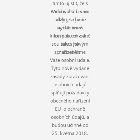
tímto ujistit, že s
Rádi bychom vám
Vašimi osobními
údaji je a bude
sdělili, že jsme
nakládáno s
vydali nové
informace ohledně
respektem a v
souladu s novým
toho, jak
zpracováváme
nařízením.
Vaše osobní údaje.
Tyto nově vydané
zásady zpracování
osobních údajů
splňují požadavky
obecného nařízení
EU o ochraně
osobních údajů, a
budou účinné od
25. května 2018.