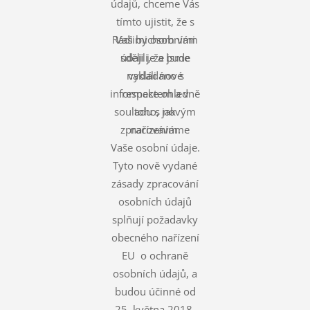
údajů, chceme Vás
tímto ujistit, že s
Rádi bychom vám
Vašimi osobními
údaji je a bude
sdělili, že jsme
nakládáno s
vydali nové
informace ohledně
respektem a v
souladu s novým
toho, jak
zpracováváme
nařízením.
Vaše osobní údaje.
Tyto nově vydané
zásady zpracování
osobních údajů
splňují požadavky
obecného nařízení
EU o ochraně
osobních údajů, a
budou účinné od
25. května 2018.