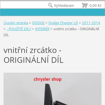
Vyhledávání
0,00 Kč
Úvodní stránka
>
DODGE
>
Dodge Charger LD
>
2011-2014
>
- POUŽITÉ DÍLY
>
INTERIÉR
>
vnitřní zrcátko - ORIGINÁLNÍ
DÍL
vnitřní zrcátko -
ORIGINÁLNÍ DÍL