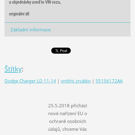
u objednávky uveďte VIN vozu,
originální díl
Základní informace
Štítky
:
Dodge Charger LD 11-14
|
vnitřní zrcátko
|
55156172AA
25.5.2018 přichází
nové nařízení EU o
ochraně osobních
údajů, chceme Vás