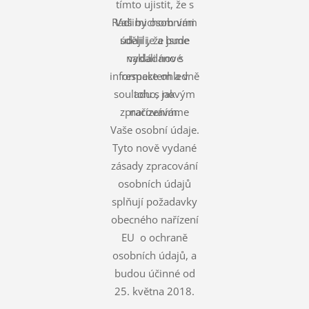
tímto ujistit, že s
Rádi bychom vám
Vašimi osobními
údaji je a bude
sdělili, že jsme
nakládáno s
vydali nové
informace ohledně
respektem a v
souladu s novým
toho, jak
zpracováváme
nařízením.
Vaše osobní údaje.
Tyto nově vydané
zásady zpracování
osobních údajů
splňují požadavky
obecného nařízení
EU o ochraně
osobních údajů, a
budou účinné od
25. května 2018.