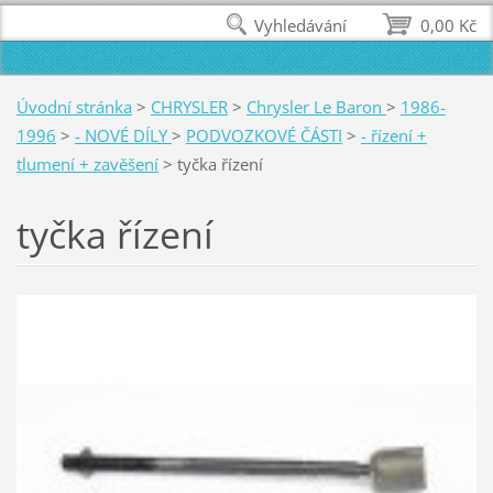
Vyhledávání
0,00 Kč
Úvodní stránka
>
CHRYSLER
>
Chrysler Le Baron
>
1986-
1996
>
- NOVÉ DÍLY
>
PODVOZKOVÉ ČÁSTI
>
- řízení +
tlumení + zavěšení
>
tyčka řízení
tyčka řízení