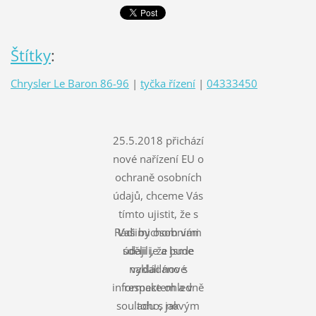
Štítky
:
Chrysler Le Baron 86-96
|
tyčka řízení
|
04333450
25.5.2018 přichází
nové nařízení EU o
ochraně osobních
údajů, chceme Vás
tímto ujistit, že s
Rádi bychom vám
Vašimi osobními
údaji je a bude
sdělili, že jsme
nakládáno s
vydali nové
informace ohledně
respektem a v
souladu s novým
toho, jak