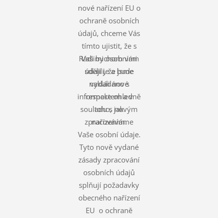
nové nařízení EU o
ochraně osobních
údajů, chceme Vás
tímto ujistit, že s
Rádi bychom vám
Vašimi osobními
údaji je a bude
sdělili, že jsme
nakládáno s
vydali nové
informace ohledně
respektem a v
souladu s novým
toho, jak
zpracováváme
nařízením.
Vaše osobní údaje.
Tyto nově vydané
zásady zpracování
osobních údajů
splňují požadavky
obecného nařízení
EU o ochraně