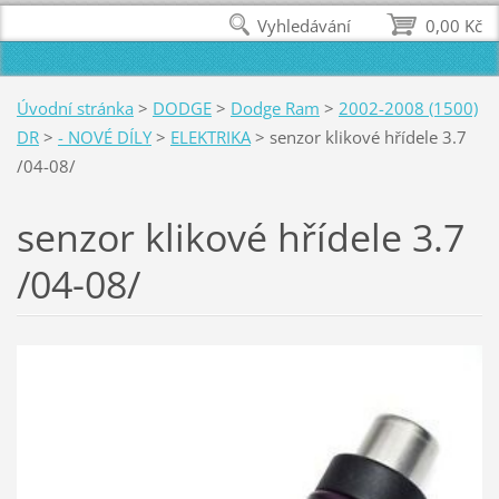
Vyhledávání
0,00 Kč
Úvodní stránka
>
DODGE
>
Dodge Ram
>
2002-2008 (1500)
DR
>
- NOVÉ DÍLY
>
ELEKTRIKA
>
senzor klikové hřídele 3.7
/04-08/
senzor klikové hřídele 3.7
/04-08/