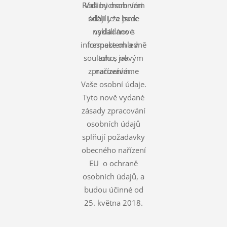
Rádi bychom vám
Vašimi osobními
údaji je a bude
sdělili, že jsme
nakládáno s
vydali nové
informace ohledně
respektem a v
souladu s novým
toho, jak
zpracováváme
nařízením.
Vaše osobní údaje.
Tyto nově vydané
zásady zpracování
osobních údajů
splňují požadavky
obecného nařízení
EU o ochraně
osobních údajů, a
budou účinné od
25. května 2018.