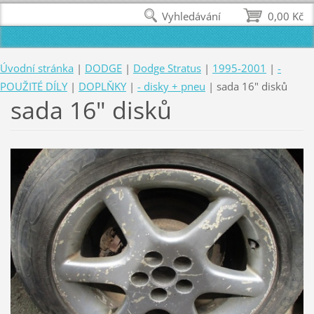
Vyhledávání
0,00 Kč
Úvodní stránka
|
DODGE
|
Dodge Stratus
|
1995-2001
|
-
POUŽITÉ DÍLY
|
DOPLŇKY
|
- disky + pneu
|
sada 16" disků
sada 16" disků