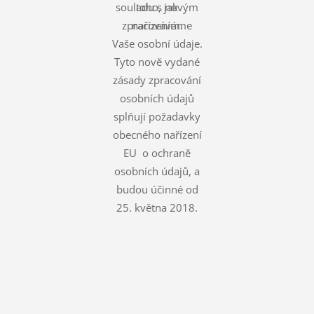
souladu s novým
toho, jak
zpracováváme
nařízením.
Vaše osobní údaje.
Tyto nově vydané
zásady zpracování
osobních údajů
splňují požadavky
obecného nařízení
EU o ochraně
osobních údajů, a
budou účinné od
25. května 2018.