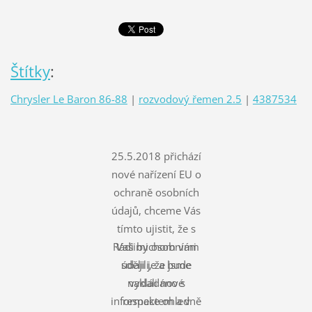
Štítky
:
Chrysler Le Baron 86-88
|
rozvodový řemen 2.5
|
4387534
25.5.2018 přichází
nové nařízení EU o
ochraně osobních
údajů, chceme Vás
tímto ujistit, že s
Rádi bychom vám
Vašimi osobními
údaji je a bude
sdělili, že jsme
nakládáno s
vydali nové
informace ohledně
respektem a v