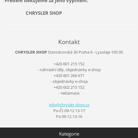
Předem děkujeme za jeho vyplnění.
CHRYSLER SHOP
Kontakt
CHRYSLER SHOP
Starodvorská 36
Praha 6 - Lysolaje
165 00
+420 601 215 152
- náhradní díly, objednávky e-shop
+420 601 266 671
- objednávky e-shop
+420 602 215 152
- reklamace
info@chr
ysler-sh
op.cz
Po-Čt 09-12 13-17
Pa 09-12 13-16
Kategorie