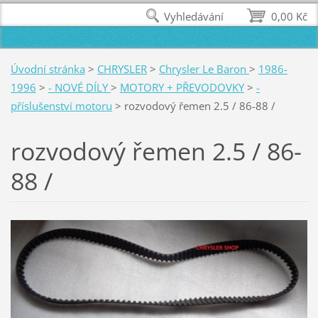
Vyhledávání
0,00 Kč
Úvodní stránka
>
CHRYSLER
>
Chrysler Le Baron
>
1986-
1996
>
- NOVÉ DÍLY
>
MOTORY + PŘEVODOVKY
>
-
příslušenství motoru
>
rozvodový řemen 2.5 / 86-88 /
rozvodový řemen 2.5 / 86-
88 /