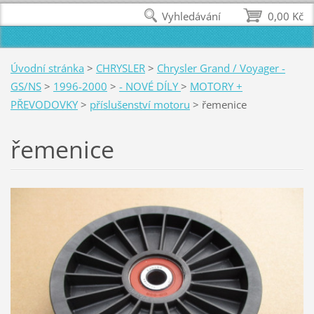
Vyhledávání
0,00 Kč
Úvodní stránka
>
CHRYSLER
>
Chrysler Grand / Voyager -
GS/NS
>
1996-2000
>
- NOVÉ DÍLY
>
MOTORY +
PŘEVODOVKY
>
příslušenství motoru
>
řemenice
řemenice