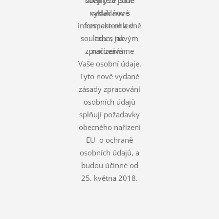
nakládáno s
vydali nové
informace ohledně
respektem a v
souladu s novým
toho, jak
zpracováváme
nařízením.
Vaše osobní údaje.
Tyto nově vydané
zásady zpracování
osobních údajů
splňují požadavky
obecného nařízení
EU o ochraně
osobních údajů, a
budou účinné od
25. května 2018.