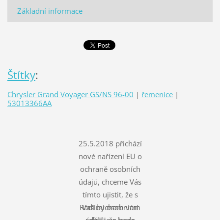
Základní informace
Štítky
:
Chrysler Grand Voyager GS/NS 96-00
|
řemenice
|
53013366AA
25.5.2018 přichází
nové nařízení EU o
ochraně osobních
údajů, chceme Vás
tímto ujistit, že s
Rádi bychom vám
Vašimi osobními
údaji je a bude
sdělili, že jsme