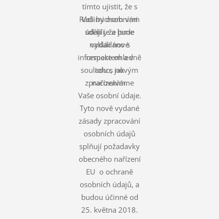
tímto ujistit, že s
Rádi bychom vám
Vašimi osobními
údaji je a bude
sdělili, že jsme
nakládáno s
vydali nové
informace ohledně
respektem a v
souladu s novým
toho, jak
zpracováváme
nařízením.
Vaše osobní údaje.
Tyto nově vydané
zásady zpracování
osobních údajů
splňují požadavky
obecného nařízení
EU o ochraně
osobních údajů, a
budou účinné od
25. května 2018.