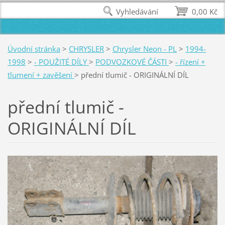
Vyhledávání
0,00 Kč
Úvodní stránka
>
CHRYSLER
>
Chrysler Neon - PL
>
1994-
1998
>
- POUŽITÉ DÍLY
>
PODVOZKOVÉ ČÁSTI
>
- řízení +
tlumení + zavěšení
>
přední tlumič - ORIGINÁLNÍ DÍL
přední tlumič -
ORIGINÁLNÍ DÍL