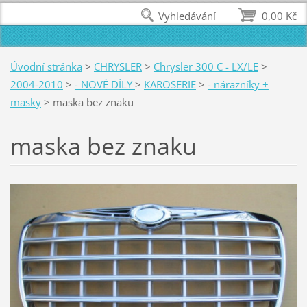
Vyhledávání
0,00 Kč
Úvodní stránka
>
CHRYSLER
>
Chrysler 300 C - LX/LE
>
2004-2010
>
- NOVÉ DÍLY
>
KAROSERIE
>
- nárazníky +
masky
>
maska bez znaku
maska bez znaku