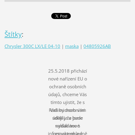
Štítky
:
Chrysler 300C LX/LE 04-10
|
maska
|
04805926AB
25.5.2018 přichází
nové nařízení EU o
ochraně osobních
údajů, chceme Vás
tímto ujistit, že s
Rádi bychom vám
Vašimi osobními
údaji je a bude
sdělili, že jsme
nakládáno s
vydali nové
informace ohledně
respektem a v