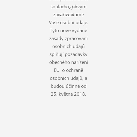
souladu s novým
toho, jak
zpracováváme
nařízením.
Vaše osobní údaje.
Tyto nově vydané
zásady zpracování
osobních údajů
splňují požadavky
obecného nařízení
EU o ochraně
osobních údajů, a
budou účinné od
25. května 2018.