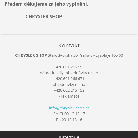
Předem děkujeme za jeho vyplnění.
CHRYSLER SHOP
Kontakt
CHRYSLER SHOP
Starodvorská 36
Praha 6 - Lysolaje
165 00
+420 601 215 152
- náhradní díly, objednávky e-shop
+420 601 266 671
- objednávky e-shop
+420 602 215 152
- reklamace
info@chr
ysler-sh
op.cz
Po-Čt 09-12 13-17
Pa 09-12 13-16
Kategorie