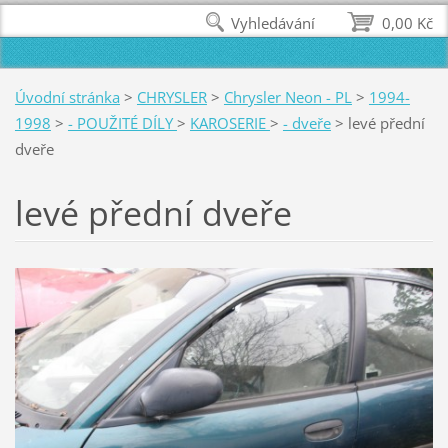
Vyhledávání
0,00 Kč
Úvodní stránka
>
CHRYSLER
>
Chrysler Neon - PL
>
1994-
1998
>
- POUŽITÉ DÍLY
>
KAROSERIE
>
- dveře
>
levé přední
dveře
levé přední dveře