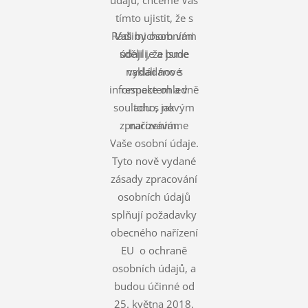
tímto ujistit, že s
Rádi bychom vám
Vašimi osobními
údaji je a bude
sdělili, že jsme
nakládáno s
vydali nové
informace ohledně
respektem a v
souladu s novým
toho, jak
zpracováváme
nařízením.
Vaše osobní údaje.
Tyto nově vydané
zásady zpracování
osobních údajů
splňují požadavky
obecného nařízení
EU o ochraně
osobních údajů, a
budou účinné od
25. května 2018.