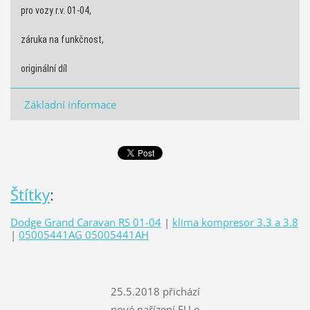
pro vozy r.v. 01-04,
záruka na funkčnost,
originální díl
Základní informace
Štítky
:
Dodge Grand Caravan RS 01-04
|
klima kompresor 3.3 a 3.8
|
05005441AG 05005441AH
25.5.2018 přichází
nové nařízení EU o