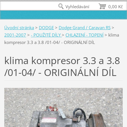
Vyhledávání
0,00 Kč
Úvodní stránka
>
DODGE
>
Dodge Grand / Caravan RS
>
2001-2007
>
- POUŽITÉ DÍLY
>
CHLAZENÍ - TOPENÍ
>
klima
kompresor 3.3 a 3.8 /01-04/ - ORIGINÁLNÍ DÍL
klima kompresor 3.3 a 3.8
/01-04/ - ORIGINÁLNÍ DÍL