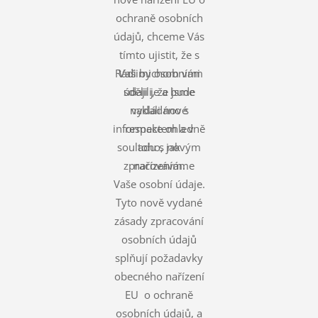
ochraně osobních
údajů, chceme Vás
tímto ujistit, že s
Rádi bychom vám
Vašimi osobními
údaji je a bude
sdělili, že jsme
nakládáno s
vydali nové
informace ohledně
respektem a v
souladu s novým
toho, jak
zpracováváme
nařízením.
Vaše osobní údaje.
Tyto nově vydané
zásady zpracování
osobních údajů
splňují požadavky
obecného nařízení
EU o ochraně
osobních údajů, a