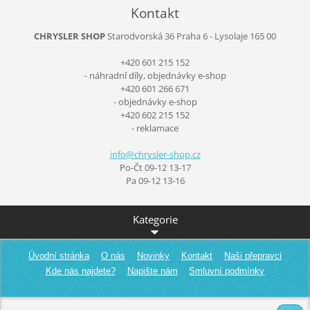
Kontakt
CHRYSLER SHOP
Starodvorská 36
Praha 6 - Lysolaje
165 00
+420 601 215 152
- náhradní díly, objednávky e-shop
+420 601 266 671
- objednávky e-shop
+420 602 215 152
- reklamace
info@chr
ysler-sh
op.cz
Po-Čt 09-12 13-17
Pa 09-12 13-16
Kategorie
Úvodní stránka
O nás
Novinky
Kontakt
Naši přepravci
Kde nás najdete?
Napište nám
Smluvní podmínky