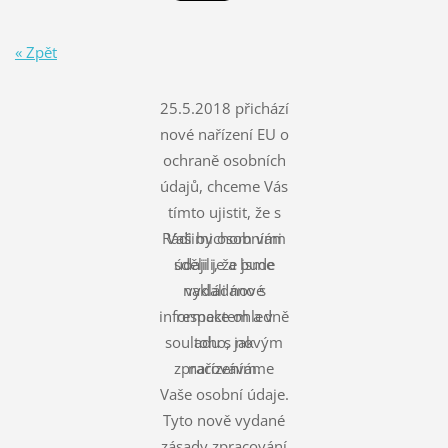
« Zpět
25.5.2018 přichází
nové nařízení EU o
ochraně osobních
údajů, chceme Vás
tímto ujistit, že s
Rádi bychom vám
Vašimi osobními
údaji je a bude
sdělili, že jsme
nakládáno s
vydali nové
informace ohledně
respektem a v
souladu s novým
toho, jak
zpracováváme
nařízením.
Vaše osobní údaje.
Tyto nově vydané
zásady zpracování